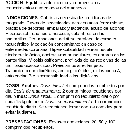
ACCION:
Equilibra la deficiencia y compensa los
requerimientos aumentados del magnesio.
INDICACIONES:
Cubrir las necesidades cotidianas de
magnesio. Casos de necesidades acrecentadas (crecimiento,
práctica de deportes, embarazo y lactancia, abuso de alcohol).
Hiperexcitabilidad neuromuscular, calambres en las
pantorrillas. Perturbaciones del ritmo cardíaco de carácter
taquicárdico. Medicación concomitante en caso de
enfermedad coronaria. Hiperexcitabilidad neuromuscular,
síndrome tetánico, contracturas musculares, calambres en las
pantorrillas. Miositis osificante. profilaxis de las recidivas de las
urolitiasis oxalocálcicas. Preeclampsia, eclampsia.
Tratamiento con diuréticos, aminoglucósidos, ciclosporina A,
anfotericina B e hipersensibilidad a los digitálicos.
DOSIS:
Adultos:
Dosis inicial:
4 comprimidos recubiertos por
día.
Dosis de mantenimiento:
2 comprimidos recubiertos por
día.
Niños:
Dosis inicial:
1 comprimido recubierto diario por
cada 15 kg de peso.
Dosis de mantenimiento:
1 comprimido
recubierto diario. Se recomienda tomar con las comidas para
evitar la diarrea.
PRESENTACIONES:
Envases conteniendo 20, 50 y 100
comprimidos recubiertos.