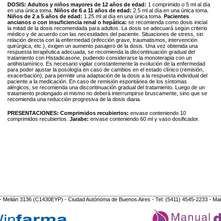
DOSIS:
Adultos y niños mayores de 12 años de edad:
1 comprimido o 5 ml al día
en una única toma.
Niños de 6 a 11 años de edad:
2.5 ml al día en una única toma.
Niños de 2 a 5 años de edad:
1.25 ml al día en una única toma.
Pacientes
ancianos o con insuficiencia renal o hepática:
se recomienda como dosis inicial
la mitad de la dosis recomendada para adultos. La dosis se adecuará según criterio
médico y de acuerdo con las necesidades del paciente. Situaciones de stress, sin
relación directa con la enfermedad (infección grave, traumatismos, intervención
quirúrgica, etc.), exigen un aumento pasajero de la dosis. Una vez obtenida una
respuesta terapéutica adecuada, se recomienda la discontinuación gradual del
tratamiento con Histadicasone, pudiendo considerarse la monoterapia con un
antihistamínico. Es necesario vigilar constantemente la evolución de la enfermedad
para poder ajustar la posología en caso de cambios en el estado clínico (remisión,
exacerbación), para permitir una adaptación de la dosis a la respuesta individual del
paciente a la medicación. En caso de remisión espontánea de los síntomas
alérgicos, se recomienda una discontinuación gradual del tratamiento. Luego de un
tratamiento prolongado el mismo no deberá interrumpirse bruscamente, sino que se
recomienda una reducción progresiva de la dosis diaria.
PRESENTACIONES:
Comprimidos recubiertos:
envase conteniendo 10
comprimidos recubiertos.
Jarabe:
envase conteniendo 60 ml y vaso dosificador.
- Melián 3136 (C1430EYP) - Ciudad Autónoma de Buenos Aires - Tel: (5411) 4545-2233 - Mai