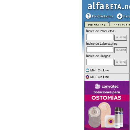
Índice de Productos:
Índice de Laboratorios:
Índice de Drogas:
MFT On Line
MFT On Line