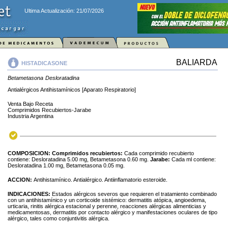
Ultima Actualización: 21/07/2026
BALIARDA
HISTADICASONE
Betametasona
Desloratadina
Antialérgicos Antihistamínicos [Aparato Respiratorio]
Venta Bajo Receta
Comprimidos Recubiertos-Jarabe
Industria Argentina
COMPOSICION:
Comprimidos recubiertos:
Cada comprimido recubierto
contiene: Desloratadina 5.00 mg, Betametasona 0.60 mg.
Jarabe:
Cada ml contiene:
Desloratadina 1.00 mg, Betametasona 0.05 mg.
ACCION:
Antihistamínico. Antialérgico. Antiinflamatorio esteroide.
INDICACIONES:
Estados alérgicos severos que requieren el tratamiento combinado
con un antihistamínico y un corticoide sistémico: dermatitis atópica, angioedema,
urticaria, rinitis alérgica estacional y perenne, reacciones alérgicas alimenticias y
medicamentosas, dermatitis por contacto alérgico y manifestaciones oculares de tipo
alérgico, tales como conjuntivitis alérgica.