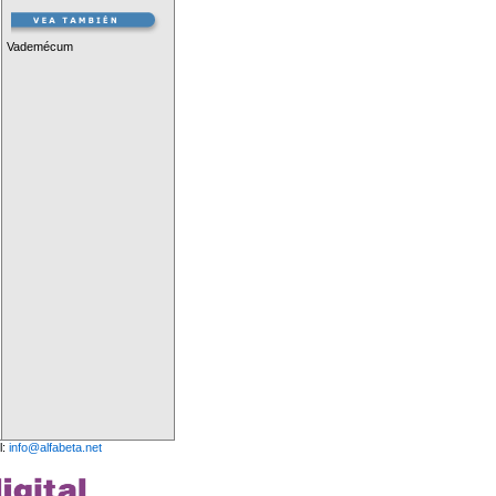
Vademécum
l:
info@alfabeta.net