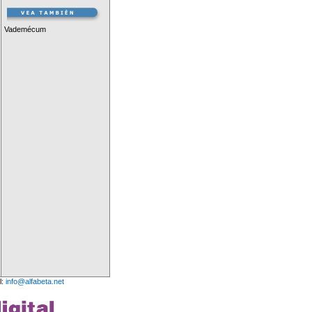
Vademécum
l:
info@alfabeta.net