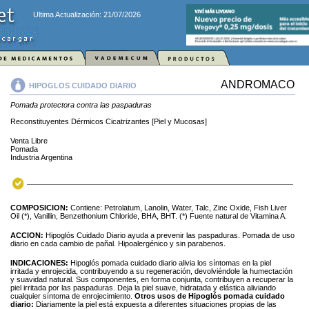
Ultima Actualización: 21/07/2026
ANDROMACO
HIPOGLOS CUIDADO DIARIO
Pomada protectora contra las paspaduras
Reconstituyentes Dérmicos Cicatrizantes [Piel y Mucosas]
Venta Libre
Pomada
Industria Argentina
COMPOSICION:
Contiene: Petrolatum, Lanolin, Water, Talc, Zinc Oxide, Fish Liver
Oil (*), Vanillin, Benzethonium Chloride, BHA, BHT. (*) Fuente natural de Vitamina A.
ACCION:
Hipoglós Cuidado Diario ayuda a prevenir las paspaduras. Pomada de uso
diario en cada cambio de pañal. Hipoalergénico y sin parabenos.
INDICACIONES:
Hipoglós pomada cuidado diario alivia los síntomas en la piel
irritada y enrojecida, contribuyendo a su regeneración, devolviéndole la humectación
y suavidad natural. Sus componentes, en forma conjunta, contribuyen a recuperar la
piel irritada por las paspaduras. Deja la piel suave, hidratada y elástica aliviando
cualquier síntoma de enrojecimiento.
Otros usos de Hipoglós pomada cuidado
diario:
Diariamente la piel está expuesta a diferentes situaciones propias de las