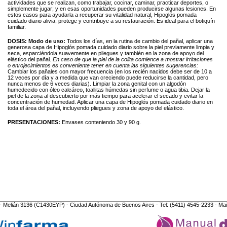
actividades que se realizan, como trabajar, cocinar, caminar, practicar deportes, o
simplemente jugar; y en esas oportunidades pueden producirse algunas lesiones. En
estos casos para ayudarla a recuperar su vitalidad natural, Hipoglós pomada
cuidado diario alivia, protege y contribuye a su restauración. Es ideal para el botiquín
familiar.
DOSIS:
Modo de uso:
Todos los días, en la rutina de cambio del pañal, aplicar una
generosa capa de Hipoglós pomada cuidado diario sobre la piel previamente limpia y
seca, esparciéndola suavemente en pliegues y también en la zona de apoyo del
elástico del pañal.
En caso de que la piel de la colita comience a mostrar irritaciones
o enrojecimientos es conveniente tener en cuenta las siguientes sugerencias:
Cambiar los pañales con mayor frecuencia (en los recién nacidos debe ser de 10 a
12 veces por día y a medida que van creciendo puede reducirse la cantidad, pero
nunca menos de 6 veces diarias). Limpiar la zona genital con un algodón
humedecido con óleo calcáreo, toallitas húmedas sin perfume o agua tibia. Dejar la
piel de la zona al descubierto por más tiempo para acelerar el secado y evitar la
concentración de humedad. Aplicar una capa de Hipoglós pomada cuidado diario en
toda el área del pañal, incluyendo pliegues y zona de apoyo del elástico.
PRESENTACIONES:
Envases conteniendo 30 y 90 g.
- Melián 3136 (C1430EYP) - Ciudad Autónoma de Buenos Aires - Tel: (5411) 4545-2233 - Mai