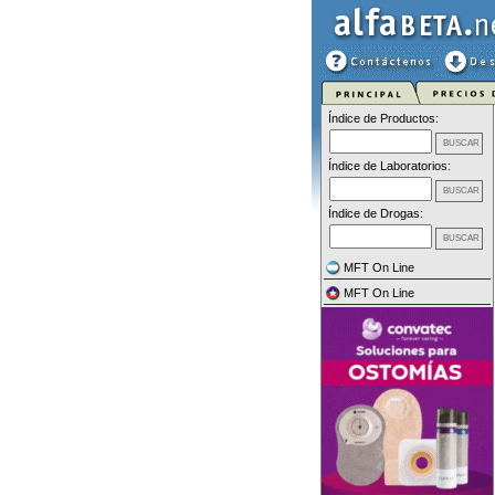
Índice de Productos:
Índice de Laboratorios:
Índice de Drogas:
MFT On Line
MFT On Line