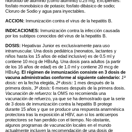
hidróxido de aluminio (como aluminio) 0.25 mg. Excipientes:
fosfato monobásico de potasio; fosfato dibásico de sodio;
Cloruro de Sodio y agua para inyectables.
ACCION:
Inmunización contra el virus de la hepatitis B.
INDICACIONES:
Inmunización contra la infección causada
por los subtipos conocidos del virus de la hepatitis B.
DOSIS:
Hepativax Junior es exclusivamente para uso
intramuscular. Una dosis pediátrica (neonatos, lactantes y
niños hasta los 15 años de edad inclusive) es de 0.5 ml y
contiene 10 mcg de HBsAg. Una dosis para adultos (a partir
de los 16 años de edad) es de 1.0 ml y contiene 20 mcg de
HBsAg.
El régimen de inmunización consiste en 3 dosis de
vacuna administradas conforme al siguiente calendario:
1ª
dosis:
en la fecha elegida,
2ª dosis:
1 mes después de la
primera dosis,
3ª dosis:
6 meses después de la primera dosis.
Vacunación de refuerzo:
la OMS no recomienda una
vacunación de refuerzo, ya que se ha demostrado que la serie
de 3 dosis de inmunización contra la hepatitis B protege
durante 15 años y que se produce una respuesta anamnésica
protectora tras la exposición al HBV, aun si los anticuerpos
protectores se han perdido con el tiempo. No obstante,
algunos programas de vacunación locales en el mundo
actualmente incluyen la recomendación de una dosis de