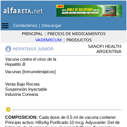
Contáctenos
|
Descargar
PRINCIPAL
|
PRECIOS DE MEDICAMENTOS
VADEMECUM
|
PRODUCTOS
SANOFI HEALTH
HEPATIVAX JUNIOR
ARGENTINA
Vacuna contra el virus de la
Hepatitis B
Vacunas [Inmunoterápicos]
Venta Bajo Receta
Suspensión Inyectable
Industria Coreana
COMPOSICION:
Cada dosis de 0.5 ml de vacuna contiene:
Principio activo: HBsAg Purificado 10 mcg. Adyuvante: Gel de