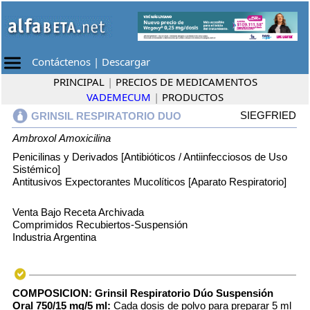
Contáctenos
|
Descargar
PRINCIPAL
|
PRECIOS DE MEDICAMENTOS
VADEMECUM
|
PRODUCTOS
SIEGFRIED
GRINSIL RESPIRATORIO DUO
Ambroxol
Amoxicilina
Penicilinas y Derivados [Antibióticos / Antiinfecciosos de Uso
Sistémico]
Antitusivos Expectorantes Mucolíticos [Aparato Respiratorio]
Venta Bajo Receta Archivada
Comprimidos Recubiertos-Suspensión
Industria Argentina
COMPOSICION:
Grinsil Respiratorio Dúo Suspensión
Oral 750/15 mg/5 ml:
Cada dosis de polvo para preparar 5 ml