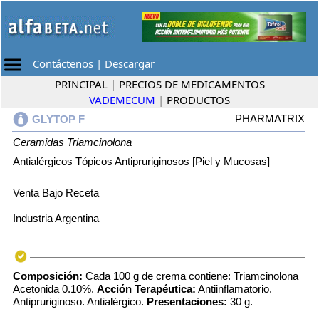
Contáctenos
|
Descargar
PRINCIPAL
|
PRECIOS DE MEDICAMENTOS
VADEMECUM
|
PRODUCTOS
PHARMATRIX
GLYTOP F
Ceramidas
Triamcinolona
Antialérgicos Tópicos Antipruriginosos [Piel y Mucosas]
Venta Bajo Receta
Industria Argentina
Composición:
Cada 100 g de crema contiene: Triamcinolona
Acetonida 0.10%.
Acción Terapéutica:
Antiinflamatorio.
Antipruriginoso. Antialérgico.
Presentaciones:
30 g.