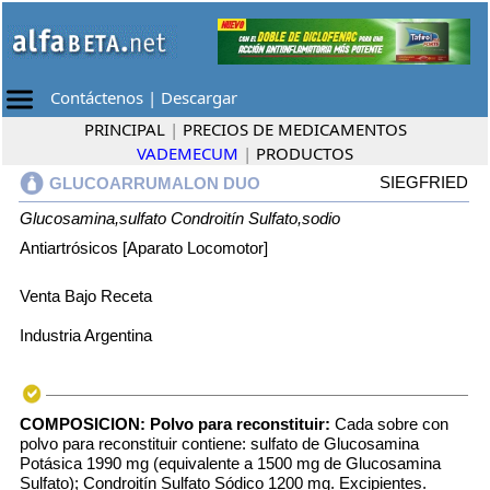
Contáctenos
|
Descargar
PRINCIPAL
|
PRECIOS DE MEDICAMENTOS
VADEMECUM
|
PRODUCTOS
SIEGFRIED
GLUCOARRUMALON DUO
Glucosamina,sulfato
Condroitín Sulfato,sodio
Antiartrósicos [Aparato Locomotor]
Venta Bajo Receta
Industria Argentina
COMPOSICION:
Polvo para reconstituir:
Cada sobre con
polvo para reconstituir contiene: sulfato de Glucosamina
Potásica 1990 mg (equivalente a 1500 mg de Glucosamina
Sulfato); Condroitín Sulfato Sódico 1200 mg. Excipientes.