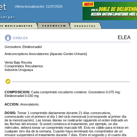
Ultima Actualización: 21/07/2026
ELEA
GINELEA
Gestodeno
Etinilestradiol
Anticonceptivos Anovulatorios [Aparato Genito-Urinario]
Venta Bajo Receta
Comprimidos Recubiertos
Industria Uruguaya
COMPOSICION:
Cada comprimido recubierto contiene: Gestodeno 0.075 mg;
Etinilestradiol 0.030 mg.
ACCION:
Anovulatorio.
DOSIS:
Tomar 1 comprimido diariamente durante 21 días consecutivos,
comenzando con el primero el día 1 del ciclo menstrual (corresponde al primer día
de la menstruación). Las tomas diarias se realizarán siguiendo el orden indicado en
las flechas del envase. Si usted comienza el tratamiento, por ejemplo, un día
miércoles, deberá tomar un comprimido marcado MI. Esto es válido para el inicio en
cualquier otro día de la semana. Cuando haya terminado los comprimidos de un
envase suspenderá el tratamiento durante 7 días. Entre el segundo y el cuarto día