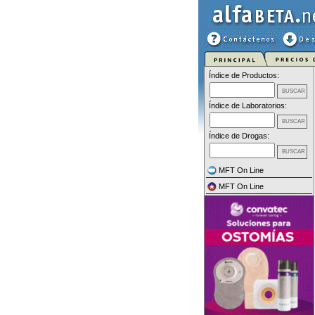
Índice de Productos:
Índice de Laboratorios:
Índice de Drogas:
MFT On Line
MFT On Line