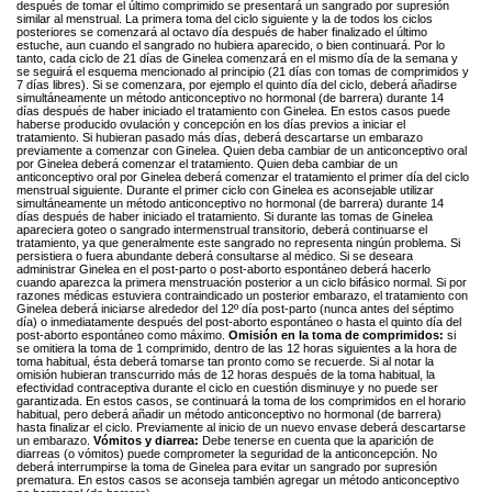
después de tomar el último comprimido se presentará un sangrado por supresión
similar al menstrual. La primera toma del ciclo siguiente y la de todos los ciclos
posteriores se comenzará al octavo día después de haber finalizado el último
estuche, aun cuando el sangrado no hubiera aparecido, o bien continuará. Por lo
tanto, cada ciclo de 21 días de Ginelea comenzará en el mismo día de la semana y
se seguirá el esquema mencionado al principio (21 días con tomas de comprimidos y
7 días libres). Si se comenzara, por ejemplo el quinto día del ciclo, deberá añadirse
simultáneamente un método anticonceptivo no hormonal (de barrera) durante 14
días después de haber iniciado el tratamiento con Ginelea. En estos casos puede
haberse producido ovulación y concepción en los días previos a iniciar el
tratamiento. Si hubieran pasado más días, deberá descartarse un embarazo
previamente a comenzar con Ginelea. Quien deba cambiar de un anticonceptivo oral
por Ginelea deberá comenzar el tratamiento. Quien deba cambiar de un
anticonceptivo oral por Ginelea deberá comenzar el tratamiento el primer día del ciclo
menstrual siguiente. Durante el primer ciclo con Ginelea es aconsejable utilizar
simultáneamente un método anticonceptivo no hormonal (de barrera) durante 14
días después de haber iniciado el tratamiento. Si durante las tomas de Ginelea
apareciera goteo o sangrado intermenstrual transitorio, deberá continuarse el
tratamiento, ya que generalmente este sangrado no representa ningún problema. Si
persistiera o fuera abundante deberá consultarse al médico. Si se deseara
administrar Ginelea en el post-parto o post-aborto espontáneo deberá hacerlo
cuando aparezca la primera menstruación posterior a un ciclo bifásico normal. Si por
razones médicas estuviera contraindicado un posterior embarazo, el tratamiento con
Ginelea deberá iniciarse alrededor del 12º día post-parto (nunca antes del séptimo
día) o inmediatamente después del post-aborto espontáneo o hasta el quinto día del
post-aborto espontáneo como máximo.
Omisión en la toma de comprimidos:
si
se omitiera la toma de 1 comprimido, dentro de las 12 horas siguientes a la hora de
toma habitual, ésta deberá tomarse tan pronto como se recuerde. Si al notar la
omisión hubieran transcurrido más de 12 horas después de la toma habitual, la
efectividad contraceptiva durante el ciclo en cuestión disminuye y no puede ser
garantizada. En estos casos, se continuará la toma de los comprimidos en el horario
habitual, pero deberá añadir un método anticonceptivo no hormonal (de barrera)
hasta finalizar el ciclo. Previamente al inicio de un nuevo envase deberá descartarse
un embarazo.
Vómitos y diarrea:
Debe tenerse en cuenta que la aparición de
diarreas (o vómitos) puede comprometer la seguridad de la anticoncepción. No
deberá interrumpirse la toma de Ginelea para evitar un sangrado por supresión
prematura. En estos casos se aconseja también agregar un método anticonceptivo