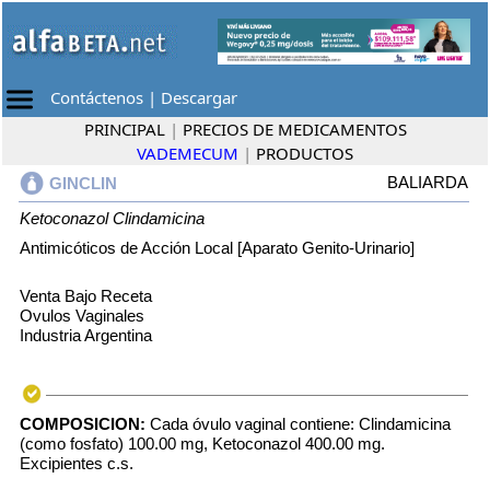
Contáctenos
|
Descargar
PRINCIPAL
|
PRECIOS DE MEDICAMENTOS
VADEMECUM
|
PRODUCTOS
BALIARDA
GINCLIN
Ketoconazol
Clindamicina
Antimicóticos de Acción Local [Aparato Genito-Urinario]
Venta Bajo Receta
Ovulos Vaginales
Industria Argentina
COMPOSICION:
Cada óvulo vaginal contiene: Clindamicina
(como fosfato) 100.00 mg, Ketoconazol 400.00 mg.
Excipientes c.s.