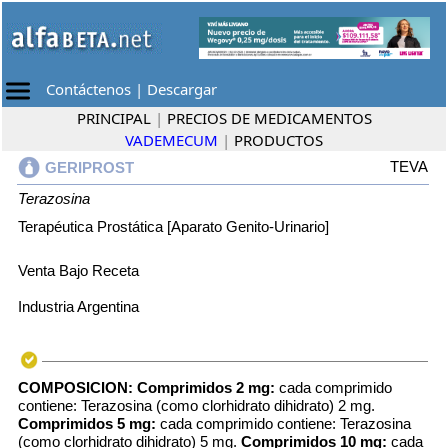
Contáctenos
|
Descargar
PRINCIPAL
|
PRECIOS DE MEDICAMENTOS
VADEMECUM
|
PRODUCTOS
TEVA
GERIPROST
Terazosina
Terapéutica Prostática [Aparato Genito-Urinario]
Venta Bajo Receta
Industria Argentina
COMPOSICION:
Comprimidos 2 mg:
cada comprimido
contiene: Terazosina (como clorhidrato dihidrato) 2 mg.
Comprimidos 5 mg:
cada comprimido contiene: Terazosina
(como clorhidrato dihidrato) 5 mg.
Comprimidos 10 mg:
cada