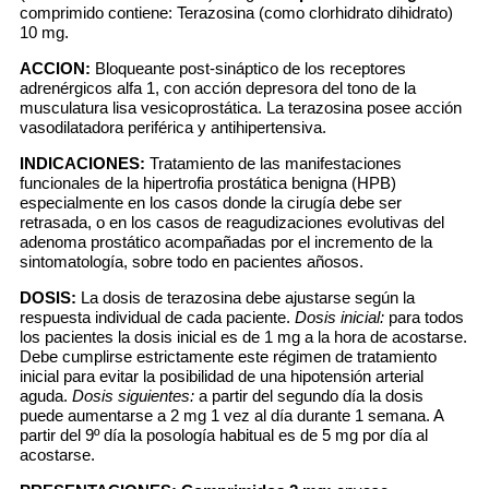
comprimido contiene: Terazosina (como clorhidrato dihidrato)
10 mg.
ACCION:
Bloqueante post-sináptico de los receptores
adrenérgicos alfa 1, con acción depresora del tono de la
musculatura lisa vesicoprostática. La terazosina posee acción
vasodilatadora periférica y antihipertensiva.
INDICACIONES:
Tratamiento de las manifestaciones
funcionales de la hipertrofia prostática benigna (HPB)
especialmente en los casos donde la cirugía debe ser
retrasada, o en los casos de reagudizaciones evolutivas del
adenoma prostático acompañadas por el incremento de la
sintomatología, sobre todo en pacientes añosos.
DOSIS:
La dosis de terazosina debe ajustarse según la
respuesta individual de cada paciente.
Dosis inicial:
para todos
los pacientes la dosis inicial es de 1 mg a la hora de acostarse.
Debe cumplirse estrictamente este régimen de tratamiento
inicial para evitar la posibilidad de una hipotensión arterial
aguda.
Dosis siguientes:
a partir del segundo día la dosis
puede aumentarse a 2 mg 1 vez al día durante 1 semana. A
partir del 9º día la posología habitual es de 5 mg por día al
acostarse.