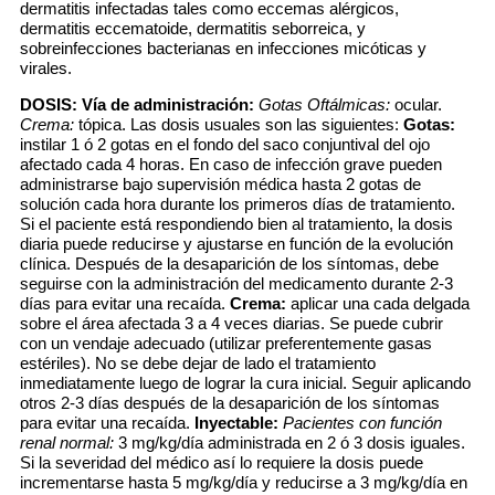
dermatitis infectadas tales como eccemas alérgicos,
dermatitis eccematoide, dermatitis seborreica, y
sobreinfecciones bacterianas en infecciones micóticas y
virales.
DOSIS:
Vía de administración:
Gotas Oftálmicas:
ocular.
Crema:
tópica. Las dosis usuales son las siguientes:
Gotas:
instilar 1 ó 2 gotas en el fondo del saco conjuntival del ojo
afectado cada 4 horas. En caso de infección grave pueden
administrarse bajo supervisión médica hasta 2 gotas de
solución cada hora durante los primeros días de tratamiento.
Si el paciente está respondiendo bien al tratamiento, la dosis
diaria puede reducirse y ajustarse en función de la evolución
clínica. Después de la desaparición de los síntomas, debe
seguirse con la administración del medicamento durante 2-3
días para evitar una recaída.
Crema:
aplicar una cada delgada
sobre el área afectada 3 a 4 veces diarias. Se puede cubrir
con un vendaje adecuado (utilizar preferentemente gasas
estériles). No se debe dejar de lado el tratamiento
inmediatamente luego de lograr la cura inicial. Seguir aplicando
otros 2-3 días después de la desaparición de los síntomas
para evitar una recaída.
Inyectable:
Pacientes con función
renal normal:
3 mg/kg/día administrada en 2 ó 3 dosis iguales.
Si la severidad del médico así lo requiere la dosis puede
incrementarse hasta 5 mg/kg/día y reducirse a 3 mg/kg/día en