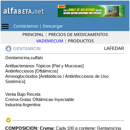
Contáctenos
|
Descargar
PRINCIPAL
|
PRECIOS DE MEDICAMENTOS
VADEMECUM
|
PRODUCTOS
LAFEDAR
GENTAMICIN
Gentamicina,sulfato
Antibacterianos Tópicos [Piel y Mucosas]
Antiinfecciosos [Oftálmicos]
Aminoglucósidos [Antibióticos / Antiinfecciosos de Uso
Sistémico]
Venta Bajo Receta
Crema-Gotas Oftálmicas-Inyectable
Industria Argentina
COMPOSICION:
Crema:
Cada 100 g contiene: Gentamicina