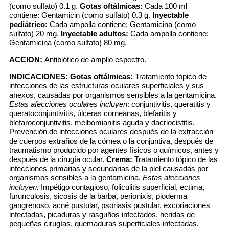
(como sulfato) 0.1 g.
Gotas oftálmicas:
Cada 100 ml
contiene: Gentamicin (como sulfato) 0.3 g.
Inyectable
pediátrico:
Cada ampolla contiene: Gentamicina (como
sulfato) 20 mg.
Inyectable adultos:
Cada ampolla contiene:
Gentamicina (como sulfato) 80 mg.
ACCION:
Antibiótico de amplio espectro.
INDICACIONES:
Gotas oftálmicas:
Tratamiento tópico de
infecciones de las estructuras oculares superficiales y sus
anexos, causadas por organismos sensibles a la gentamicina.
Estas afecciones oculares incluyen
: conjuntivitis, queratitis y
queratoconjuntivitis, úlceras corneanas, blefaritis y
blefaroconjuntivitis, meibomianitis aguda y dacriocistitis.
Prevención de infecciones oculares después de la extracción
de cuerpos extraños de la córnea o la conjuntiva, después de
traumatismo producido por agentes físicos o químicos, antes y
después de la cirugía ocular.
Crema:
Tratamiento tópico de las
infecciones primarias y secundarias de la piel causadas por
organismos sensibles a la gentamicina.
Estas afecciones
incluyen:
Impétigo contagioso, foliculitis superficial, ectima,
furunculosis, sicosis de la barba, perionixis, pioderma
gangrenoso, acné pustular, psoriasis pustular, excoriaciones
infectadas, picaduras y rasguños infectados, heridas de
pequeñas cirugías, quemaduras superficiales infectadas,