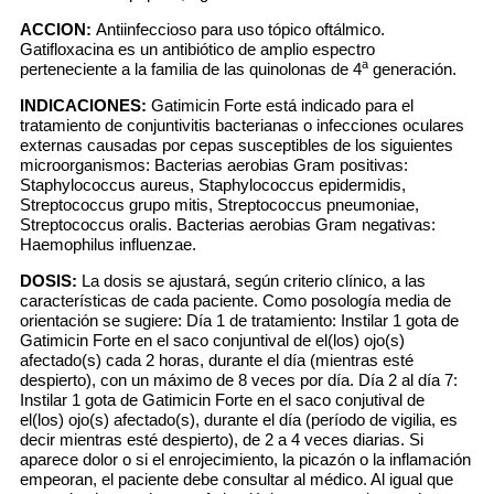
ACCION:
Antiinfeccioso para uso tópico oftálmico.
Gatifloxacina es un antibiótico de amplio espectro
a
perteneciente a la familia de las quinolonas de 4
generación.
INDICACIONES:
Gatimicin Forte está indicado para el
tratamiento de conjuntivitis bacterianas o infecciones oculares
externas causadas por cepas susceptibles de los siguientes
microorganismos: Bacterias aerobias Gram positivas:
Staphylococcus aureus, Staphylococcus epidermidis,
Streptococcus grupo mitis, Streptococcus pneumoniae,
Streptococcus oralis. Bacterias aerobias Gram negativas:
Haemophilus influenzae.
DOSIS:
La dosis se ajustará, según criterio clínico, a las
características de cada paciente. Como posología media de
orientación se sugiere: Día 1 de tratamiento: Instilar 1 gota de
Gatimicin Forte en el saco conjuntival de el(los) ojo(s)
afectado(s) cada 2 horas, durante el día (mientras esté
despierto), con un máximo de 8 veces por día. Día 2 al día 7:
Instilar 1 gota de Gatimicin Forte en el saco conjutival de
el(los) ojo(s) afectado(s), durante el día (período de vigilia, es
decir mientras esté despierto), de 2 a 4 veces diarias. Si
aparece dolor o si el enrojecimiento, la picazón o la inflamación
empeoran, el paciente debe consultar al médico. Al igual que