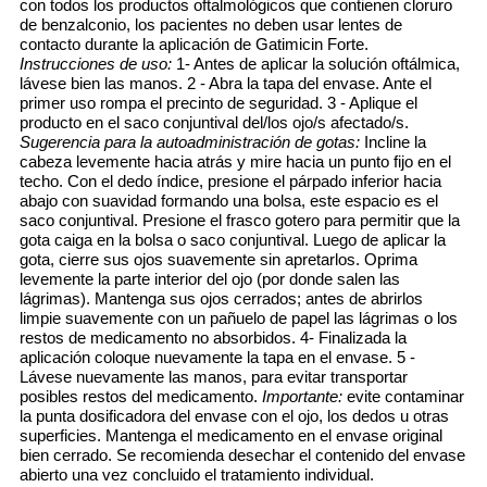
con todos los productos oftalmológicos que contienen cloruro
de benzalconio, los pacientes no deben usar lentes de
contacto durante la aplicación de Gatimicin Forte.
Instrucciones de uso:
1- Antes de aplicar la solución oftálmica,
lávese bien las manos. 2 - Abra la tapa del envase. Ante el
primer uso rompa el precinto de seguridad. 3 - Aplique el
producto en el saco conjuntival del/los ojo/s afectado/s.
Sugerencia para la autoadministración de gotas:
Incline la
cabeza levemente hacia atrás y mire hacia un punto fijo en el
techo. Con el dedo índice, presione el párpado inferior hacia
abajo con suavidad formando una bolsa, este espacio es el
saco conjuntival. Presione el frasco gotero para permitir que la
gota caiga en la bolsa o saco conjuntival. Luego de aplicar la
gota, cierre sus ojos suavemente sin apretarlos. Oprima
levemente la parte interior del ojo (por donde salen las
lágrimas). Mantenga sus ojos cerrados; antes de abrirlos
limpie suavemente con un pañuelo de papel las lágrimas o los
restos de medicamento no absorbidos. 4- Finalizada la
aplicación coloque nuevamente la tapa en el envase. 5 -
Lávese nuevamente las manos, para evitar transportar
posibles restos del medicamento.
Importante:
evite contaminar
la punta dosificadora del envase con el ojo, los dedos u otras
superficies. Mantenga el medicamento en el envase original
bien cerrado. Se recomienda desechar el contenido del envase
abierto una vez concluido el tratamiento individual.