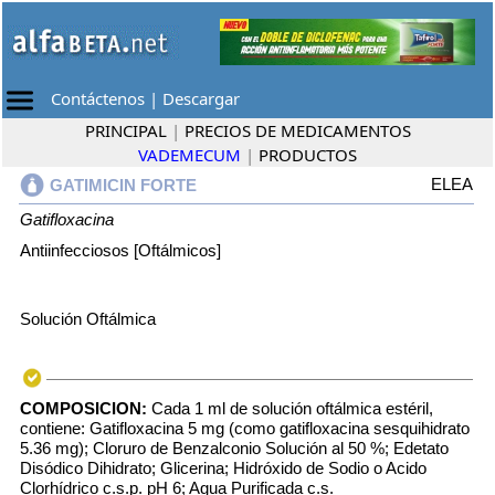
Contáctenos
|
Descargar
PRINCIPAL
|
PRECIOS DE MEDICAMENTOS
VADEMECUM
|
PRODUCTOS
ELEA
GATIMICIN FORTE
Gatifloxacina
Antiinfecciosos [Oftálmicos]
Solución Oftálmica
COMPOSICION:
Cada 1 ml de solución oftálmica estéril,
contiene: Gatifloxacina 5 mg (como gatifloxacina sesquihidrato
5.36 mg); Cloruro de Benzalconio Solución al 50 %; Edetato
Disódico Dihidrato; Glicerina; Hidróxido de Sodio o Acido
Clorhídrico c.s.p. pH 6; Agua Purificada c.s.