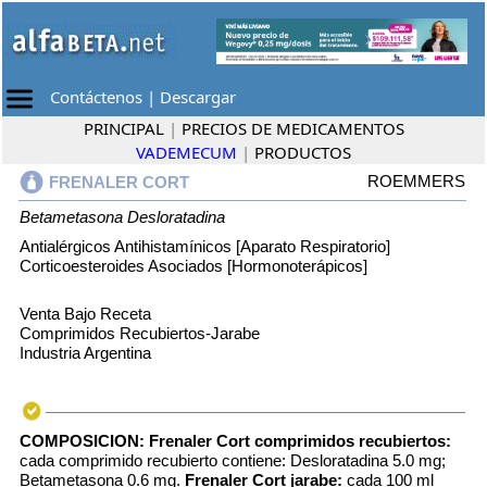
Contáctenos
|
Descargar
PRINCIPAL
|
PRECIOS DE MEDICAMENTOS
VADEMECUM
|
PRODUCTOS
ROEMMERS
FRENALER CORT
Betametasona
Desloratadina
Antialérgicos Antihistamínicos [Aparato Respiratorio]
Corticoesteroides Asociados [Hormonoterápicos]
Venta Bajo Receta
Comprimidos Recubiertos-Jarabe
Industria Argentina
COMPOSICION:
Frenaler Cort comprimidos recubiertos:
cada comprimido recubierto contiene: Desloratadina 5.0 mg;
Betametasona 0.6 mg.
Frenaler Cort jarabe:
cada 100 ml