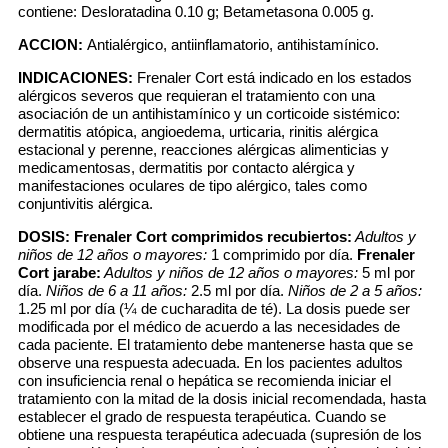
contiene: Desloratadina 0.10 g; Betametasona 0.005 g.
ACCION:
Antialérgico, antiinflamatorio, antihistamínico.
INDICACIONES:
Frenaler Cort está indicado en los estados
alérgicos severos que requieran el tratamiento con una
asociación de un antihistamínico y un corticoide sistémico:
dermatitis atópica, angioedema, urticaria, rinitis alérgica
estacional y perenne, reacciones alérgicas alimenticias y
medicamentosas, dermatitis por contacto alérgica y
manifestaciones oculares de tipo alérgico, tales como
conjuntivitis alérgica.
DOSIS:
Frenaler Cort comprimidos recubiertos:
Adultos y
niños de 12 años o mayores:
1 comprimido por día.
Frenaler
Cort jarabe:
Adultos y niños de 12 años o mayores:
5 ml por
día.
Niños de 6 a 11 años:
2.5 ml por día.
Niños de 2 a 5 años:
1.25 ml por día (¼ de cucharadita de té). La dosis puede ser
modificada por el médico de acuerdo a las necesidades de
cada paciente. El tratamiento debe mantenerse hasta que se
observe una respuesta adecuada. En los pacientes adultos
con insuficiencia renal o hepática se recomienda iniciar el
tratamiento con la mitad de la dosis inicial recomendada, hasta
establecer el grado de respuesta terapéutica. Cuando se
obtiene una respuesta terapéutica adecuada (supresión de los