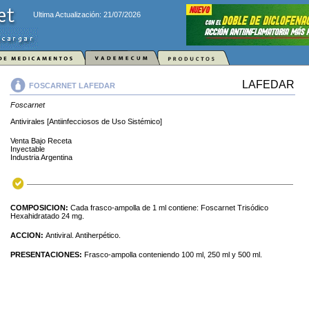
Ultima Actualización: 21/07/2026
LAFEDAR
FOSCARNET LAFEDAR
Foscarnet
Antivirales [Antiinfecciosos de Uso Sistémico]
Venta Bajo Receta
Inyectable
Industria Argentina
COMPOSICION:
Cada frasco-ampolla de 1 ml contiene: Foscarnet Trisódico
Hexahidratado 24 mg.
ACCION:
Antiviral. Antiherpético.
PRESENTACIONES:
Frasco-ampolla conteniendo 100 ml, 250 ml y 500 ml.