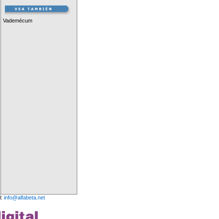
Vademécum
l:
info@alfabeta.net