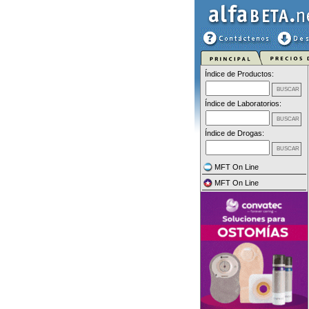
Índice de Productos:
Índice de Laboratorios:
Índice de Drogas:
MFT On Line
MFT On Line