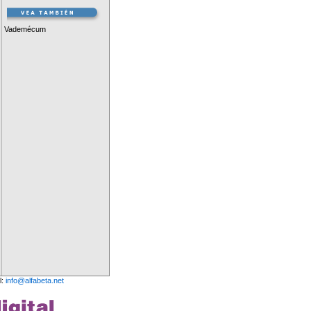
Vademécum
l:
info@alfabeta.net