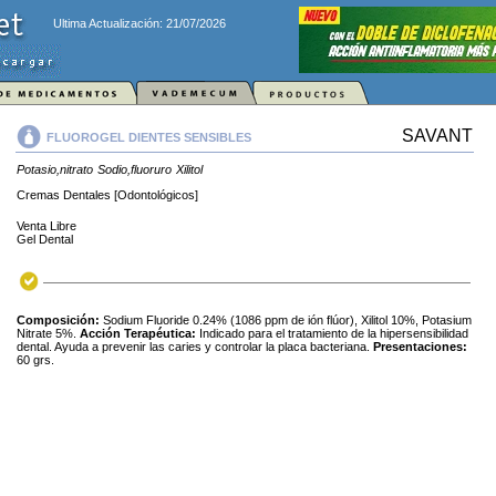
Ultima Actualización: 21/07/2026
SAVANT
FLUOROGEL DIENTES SENSIBLES
Potasio,nitrato
Sodio,fluoruro
Xilitol
Cremas Dentales [Odontológicos]
Venta Libre
Gel Dental
Composición:
Sodium Fluoride 0.24% (1086 ppm de ión flúor), Xilitol 10%, Potasium
Nitrate 5%.
Acción Terapéutica:
Indicado para el tratamiento de la hipersensibilidad
dental. Ayuda a prevenir las caries y controlar la placa bacteriana.
Presentaciones:
60 grs.