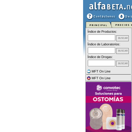
Índice de Productos:
Índice de Laboratorios:
Índice de Drogas:
MFT On Line
MFT On Line