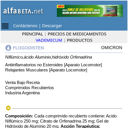
Contáctenos
|
Descargar
PRINCIPAL
|
PRECIOS DE MEDICAMENTOS
VADEMECUM
|
PRODUCTOS
OMICRON
FLOGODISTEN
Niflúmico,ácido
Aluminio,hidróxido
Orfenadrina
Antiinflamatorios no Esteroides [Aparato Locomotor]
Relajantes Musculares [Aparato Locomotor]
Venta Bajo Receta
Comprimidos Recubiertos
Industria Argentina
Composición:
Cada comprimido recubierto contiene: Acido
Niflúmico 250 mg; Citrato de Orfenadrina 25 mg; Gel de
Hidróxido de Aluminio 20 mg.
Acción Terapéutica: