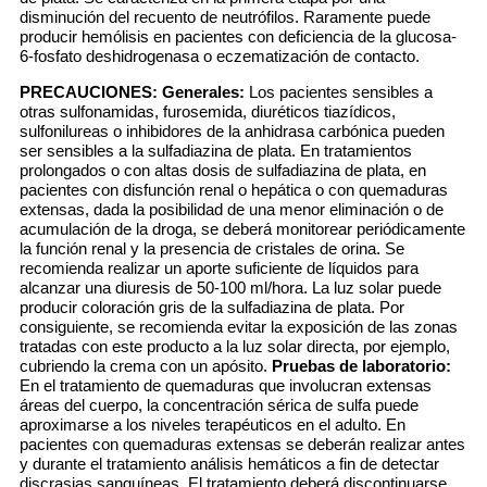
disminución del recuento de neutrófilos. Raramente puede
producir hemólisis en pacientes con deficiencia de la glucosa-
6-fosfato deshidrogenasa o eczematización de contacto.
PRECAUCIONES:
Generales:
Los pacientes sensibles a
otras sulfonamidas, furosemida, diuréticos tiazídicos,
sulfonilureas o inhibidores de la anhidrasa carbónica pueden
ser sensibles a la sulfadiazina de plata. En tratamientos
prolongados o con altas dosis de sulfadiazina de plata, en
pacientes con disfunción renal o hepática o con quemaduras
extensas, dada la posibilidad de una menor eliminación o de
acumulación de la droga, se deberá monitorear periódicamente
la función renal y la presencia de cristales de orina. Se
recomienda realizar un aporte suficiente de líquidos para
alcanzar una diuresis de 50-100 ml/hora. La luz solar puede
producir coloración gris de la sulfadiazina de plata. Por
consiguiente, se recomienda evitar la exposición de las zonas
tratadas con este producto a la luz solar directa, por ejemplo,
cubriendo la crema con un apósito.
Pruebas de laboratorio:
En el tratamiento de quemaduras que involucran extensas
áreas del cuerpo, la concentración sérica de sulfa puede
aproximarse a los niveles terapéuticos en el adulto. En
pacientes con quemaduras extensas se deberán realizar antes
y durante el tratamiento análisis hemáticos a fin de detectar
discrasias sanguíneas. El tratamiento deberá discontinuarse