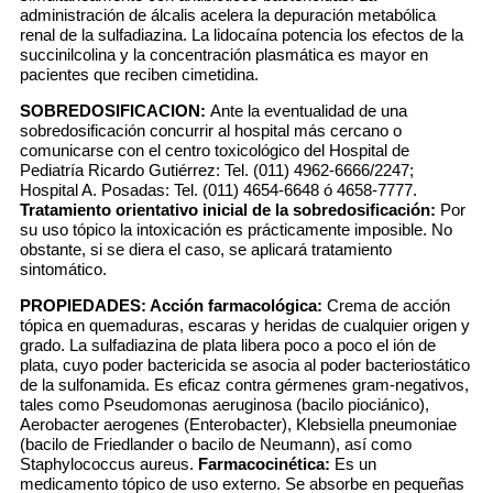
administración de álcalis acelera la depuración metabólica
renal de la sulfadiazina. La lidocaína potencia los efectos de la
succinilcolina y la concentración plasmática es mayor en
pacientes que reciben cimetidina.
SOBREDOSIFICACION:
Ante la eventualidad de una
sobredosificación concurrir al hospital más cercano o
comunicarse con el centro toxicológico del Hospital de
Pediatría Ricardo Gutiérrez: Tel. (011) 4962-6666/2247;
Hospital A. Posadas: Tel. (011) 4654-6648 ó 4658-7777.
Tratamiento orientativo inicial de la sobredosificación:
Por
su uso tópico la intoxicación es prácticamente imposible. No
obstante, si se diera el caso, se aplicará tratamiento
sintomático.
PROPIEDADES:
Acción farmacológica:
Crema de acción
tópica en quemaduras, escaras y heridas de cualquier origen y
grado. La sulfadiazina de plata libera poco a poco el ión de
plata, cuyo poder bactericida se asocia al poder bacteriostático
de la sulfonamida. Es eficaz contra gérmenes gram-negativos,
tales como Pseudomonas aeruginosa (bacilo piociánico),
Aerobacter aerogenes (Enterobacter), Klebsiella pneumoniae
(bacilo de Friedlander o bacilo de Neumann), así como
Staphylococcus aureus.
Farmacocinética:
Es un
medicamento tópico de uso externo. Se absorbe en pequeñas