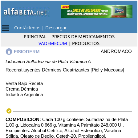
Contáctenos
|
Descargar
PRINCIPAL
|
PRECIOS DE MEDICAMENTOS
VADEMECUM
|
PRODUCTOS
ANDROMACO
FISIODERM
Lidocaína
Sulfadiazina de Plata
Vitamina A
Reconstituyentes Dérmicos Cicatrizantes [Piel y Mucosas]
Venta Bajo Receta
Crema Dérmica
Industria Argentina
COMPOSICION:
Cada 100 g contiene: Sulfadiazina de Plata
1.00 g, Lidocaína 0.666 g, Vitamina A Palmitato 248.000 UI.
Excipientes: Alcohol Cetílico, Alcohol Estearílico, Vaselina
Sólida, Oleato de Decilo, Ceteth-20, Propilenglicol,