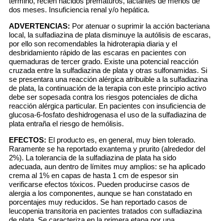
término, recién nacidos prematuros, lactantes de menos de
dos meses. Insuficiencia renal y/o hepática.
ADVERTENCIAS:
Por atenuar o suprimir la acción bacteriana
local, la sulfadiazina de plata disminuye la autólisis de escaras,
por ello son recomendables la hidroterapia diaria y el
desbridamiento rápido de las escaras en pacientes con
quemaduras de tercer grado. Existe una potencial reacción
cruzada entre la sulfadiazina de plata y otras sulfonamidas. Si
se presentara una reacción alérgica atribuible a la sulfadiazina
de plata, la continuación de la terapia con este principio activo
debe ser sopesada contra los riesgos potenciales de dicha
reacción alérgica particular. En pacientes con insuficiencia de
glucosa-6-fosfato deshidrogenasa el uso de la sulfadiazina de
plata entraña el riesgo de hemólisis.
EFECTOS:
El producto es, en general, muy bien tolerado.
Raramente se ha reportado exantema y prurito (alrededor del
2%). La tolerancia de la sulfadiazina de plata ha sido
adecuada, aun dentro de límites muy amplios: se ha aplicado
crema al 1% en capas de hasta 1 cm de espesor sin
verificarse efectos tóxicos. Pueden producirse casos de
alergia a los componentes, aunque se han constatado en
porcentajes muy reducidos. Se han reportado casos de
leucopenia transitoria en pacientes tratados con sulfadiazina
de plata. Se caracteriza en la primera etapa por una