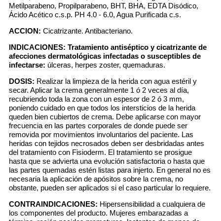
Metilparabeno, Propilparabeno, BHT, BHA, EDTA Disódico,
Ácido Acético c.s.p. PH 4.0 - 6.0, Agua Purificada c.s.
ACCION:
Cicatrizante. Antibacteriano.
INDICACIONES:
Tratamiento antiséptico y cicatrizante de
afecciones dermatológicas infectadas o susceptibles de
infectarse:
úlceras, herpes zoster, quemaduras.
DOSIS:
Realizar la limpieza de la herida con agua estéril y
secar. Aplicar la crema generalmente 1 ó 2 veces al día,
recubriendo toda la zona con un espesor de 2 ó 3 mm,
poniendo cuidado en que todos los intersticios de la herida
queden bien cubiertos de crema. Debe aplicarse con mayor
frecuencia en las partes corporales de donde puede ser
removida por movimientos involuntarios del paciente. Las
heridas con tejidos necrosados deben ser desbridadas antes
del tratamiento con Fisioderm. El tratamiento se prosigue
hasta que se advierta una evolución satisfactoria o hasta que
las partes quemadas estén listas para injerto. En general no es
necesaria la aplicación de apósitos sobre la crema, no
obstante, pueden ser aplicados si el caso particular lo requiere.
CONTRAINDICACIONES:
Hipersensibilidad a cualquiera de
los componentes del producto. Mujeres embarazadas a