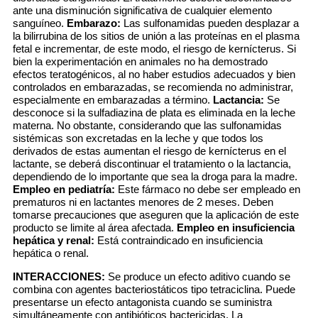
ante una disminución significativa de cualquier elemento
sanguíneo.
Embarazo:
Las sulfonamidas pueden desplazar a
la bilirrubina de los sitios de unión a las proteínas en el plasma
fetal e incrementar, de este modo, el riesgo de kernícterus. Si
bien la experimentación en animales no ha demostrado
efectos teratogénicos, al no haber estudios adecuados y bien
controlados en embarazadas, se recomienda no administrar,
especialmente en embarazadas a término.
Lactancia:
Se
desconoce si la sulfadiazina de plata es eliminada en la leche
materna. No obstante, considerando que las sulfonamidas
sistémicas son excretadas en la leche y que todos los
derivados de estas aumentan el riesgo de kernícterus en el
lactante, se deberá discontinuar el tratamiento o la lactancia,
dependiendo de lo importante que sea la droga para la madre.
Empleo en pediatría:
Este fármaco no debe ser empleado en
prematuros ni en lactantes menores de 2 meses. Deben
tomarse precauciones que aseguren que la aplicación de este
producto se limite al área afectada.
Empleo en insuficiencia
hepática y renal:
Está contraindicado en insuficiencia
hepática o renal.
INTERACCIONES:
Se produce un efecto aditivo cuando se
combina con agentes bacteriostáticos tipo tetraciclina. Puede
presentarse un efecto antagonista cuando se suministra
simultáneamente con antibióticos bactericidas. La