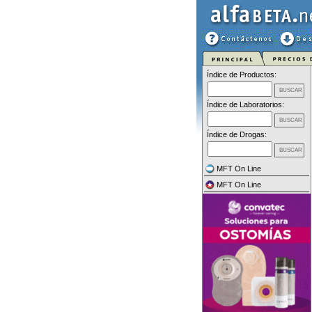
Índice de Productos:
Índice de Laboratorios:
Índice de Drogas:
MFT On Line
MFT On Line