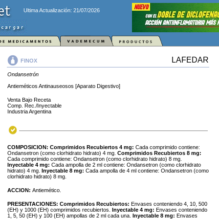
Ultima Actualización: 21/07/2026
LAFEDAR
FINOX
Ondansetrón
Antieméticos Antinauseosos [Aparato Digestivo]
Venta Bajo Receta
Comp. Rec./Inyectable
Industria Argentina
COMPOSICION:
Comprimidos Recubiertos 4 mg:
Cada comprimido contiene:
Ondansetron (como clorhidrato hidrato) 4 mg.
Comprimidos Recubiertos 8 mg:
Cada comprimido contiene: Ondansetron (como clorhidrato hidrato) 8 mg.
Inyectable 4 mg:
Cada ampolla de 2 ml contiene: Ondansetron (como clorhidrato
hidrato) 4 mg.
Inyectable 8 mg:
Cada ampolla de 4 ml contiene: Ondansetron (como
clorhidrato hidrato) 8 mg.
ACCION:
Antiemético.
PRESENTACIONES:
Comprimidos Recubiertos:
Envases conteniendo 4, 10, 500
(EH) y 1000 (EH) comprimidos recubiertos.
Inyectable 4 mg:
Envases conteniendo
1, 5, 50 (EH) y 100 (EH) ampollas de 2 ml cada una.
Inyectable 8 mg:
Envases