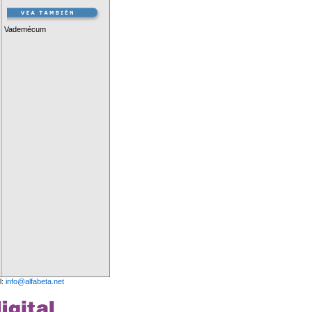
Vademécum
l:
info@alfabeta.net