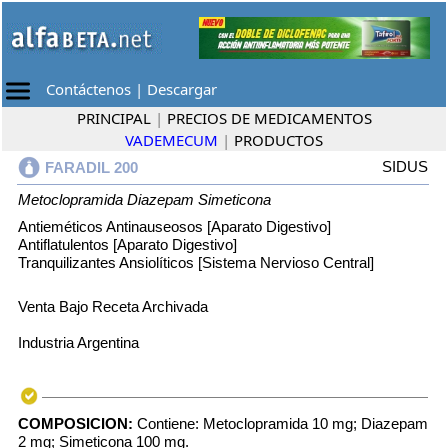
Contáctenos
|
Descargar
PRINCIPAL
|
PRECIOS DE MEDICAMENTOS
VADEMECUM
|
PRODUCTOS
SIDUS
FARADIL 200
Metoclopramida
Diazepam
Simeticona
Antieméticos Antinauseosos [Aparato Digestivo]
Antiflatulentos [Aparato Digestivo]
Tranquilizantes Ansiolíticos [Sistema Nervioso Central]
Venta Bajo Receta Archivada
Industria Argentina
COMPOSICION:
Contiene: Metoclopramida 10 mg; Diazepam
2 mg; Simeticona 100 mg.