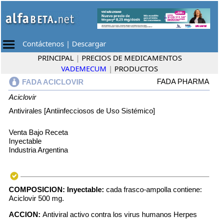
Contáctenos
|
Descargar
PRINCIPAL
|
PRECIOS DE MEDICAMENTOS
VADEMECUM
|
PRODUCTOS
FADA PHARMA
FADA ACICLOVIR
Aciclovir
Antivirales [Antiinfecciosos de Uso Sistémico]
Venta Bajo Receta
Inyectable
Industria Argentina
COMPOSICION:
Inyectable:
cada frasco-ampolla contiene:
Aciclovir 500 mg.
ACCION:
Antiviral activo contra los virus humanos Herpes