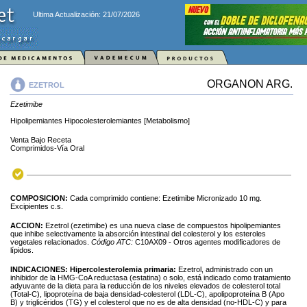
Ultima Actualización: 21/07/2026
ORGANON ARG.
EZETROL
Ezetimibe
Hipolipemiantes Hipocolesterolemiantes [Metabolismo]
Venta Bajo Receta
Comprimidos-Vía Oral
COMPOSICION:
Cada comprimido contiene: Ezetimibe Micronizado 10 mg.
Excipientes c.s.
ACCION:
Ezetrol (ezetimibe) es una nueva clase de compuestos hipolipemiantes
que inhibe selectivamente la absorción intestinal del colesterol y los esteroles
vegetales relacionados.
Código ATC:
C10AX09 - Otros agentes modificadores de
lípidos.
INDICACIONES:
Hipercolesterolemia primaria:
Ezetrol, administrado con un
inhibidor de la HMG-CoA reductasa (estatina) o solo, está indicado como tratamiento
adyuvante de la dieta para la reducción de los niveles elevados de colesterol total
(Total-C), lipoproteína de baja densidad-colesterol (LDL-C), apolipoproteína B (Apo
B) y triglicéridos (TG) y el colesterol que no es de alta densidad (no-HDL-C) y para