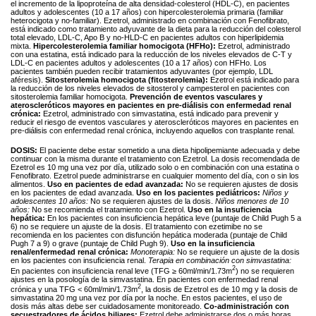
el incremento de la lipoproteína de alta densidad-colesterol (HDL-C), en pacientes
adultos y adolescentes (10 a 17 años) con hipercolesterolemia primaria (familiar
heterocigota y no-familiar). Ezetrol, administrado en combinación con Fenofibrato,
está indicado como tratamiento adyuvante de la dieta para la reducción del colesterol
total elevado, LDL-C, Apo B y no-HLD-C en pacientes adultos con hiperlipidemia
mixta.
Hipercolesterolemia familiar homocigota (HFHo):
Ezetrol, administrado
con una estatina, está indicado para la reducción de los niveles elevados de C-T y
LDL-C en pacientes adultos y adolescentes (10 a 17 años) con HFHo. Los
pacientes también pueden recibir tratamientos adyuvantes (por ejemplo, LDL
aféresis).
Sitosterolemia homocigota (fitosterolemia):
Ezetrol está indicado para
la reducción de los niveles elevados de sitosterol y campesterol en pacientes con
sitosterolemia familiar homocigota.
Prevención de eventos vasculares y
ateroscleróticos mayores en pacientes en pre-diálisis con enfermedad renal
crónica:
Ezetrol, administrado con simvastatina, está indicado para prevenir y
reducir el riesgo de eventos vasculares y ateroscleróticos mayores en pacientes en
pre-diálisis con enfermedad renal crónica, incluyendo aquellos con trasplante renal.
DOSIS:
El paciente debe estar sometido a una dieta hipolipemiante adecuada y debe
continuar con la misma durante el tratamiento con Ezetrol. La dosis recomendada de
Ezetrol es 10 mg una vez por día, utilizado solo o en combinación con una estatina o
Fenofibrato. Ezetrol puede administrarse en cualquier momento del día, con o sin los
alimentos.
Uso en pacientes de edad avanzada:
No se requieren ajustes de dosis
en los pacientes de edad avanzada.
Uso en los pacientes pediátricos:
Niños y
adolescentes 10 años:
No se requieren ajustes de la dosis.
Niños menores de 10
años:
No se recomienda el tratamiento con Ezetrol.
Uso en la insuficiencia
hepática:
En los pacientes con insuficiencia hepática leve (puntaje de Child Pugh 5 a
6) no se requiere un ajuste de la dosis. El tratamiento con ezetimibe no se
recomienda en los pacientes con disfunción hepática moderada (puntaje de Child
Pugh 7 a 9) o grave (puntaje de Child Pugh 9).
Uso en la insuficiencia
renal/enfermedad renal crónica:
Monoterapia:
No se requiere un ajuste de la dosis
en los pacientes con insuficiencia renal.
Terapia en combinación con simvastatina:
2
En pacientes con insuficiencia renal leve (TFG ≥ 60ml/min/1.73m
) no se requieren
ajustes en la posología de la simvastatina. En pacientes con enfermedad renal
2
crónica y una TFG < 60ml/min/1.73m
, la dosis de Ezetrol es de 10 mg y la dosis de
simvastatina 20 mg una vez por día por la noche. En estos pacientes, el uso de
dosis más altas debe ser cuidadosamente monitoreado.
Co-administración con
secuestradores de ácidos biliares:
Ezetrol debe administrarse dos o más horas