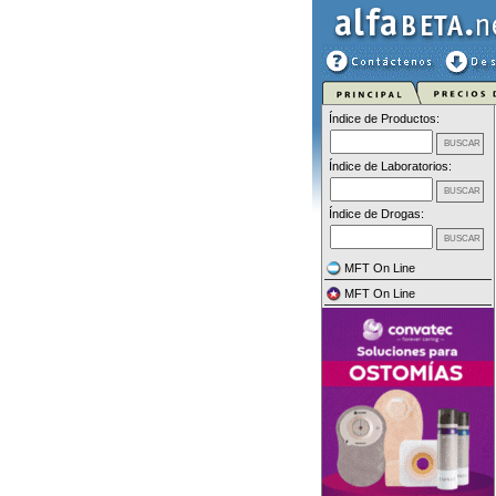
Índice de Productos:
Índice de Laboratorios:
Índice de Drogas:
MFT On Line
MFT On Line