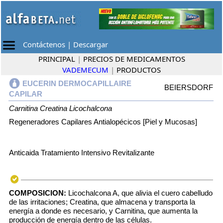
Contáctenos
|
Descargar
PRINCIPAL
|
PRECIOS DE MEDICAMENTOS
VADEMECUM
|
PRODUCTOS
EUCERIN DERMOCAPILLAIRE
BEIERSDORF
CAPILAR
Carnitina
Creatina
Licochalcona
Regeneradores Capilares Antialopécicos [Piel y Mucosas]
Anticaida Tratamiento Intensivo Revitalizante
COMPOSICION:
Licochalcona A, que alivia el cuero cabelludo
de las irritaciones; Creatina, que almacena y transporta la
energía a donde es necesario, y Carnitina, que aumenta la
producción de energía dentro de las células.