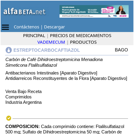
Contáctenos
|
Descargar
PRINCIPAL
|
PRECIOS DE MEDICAMENTOS
VADEMECUM
|
PRODUCTOS
BAGO
ESTREPTOCARBOCAFTIAZOL
Carbón de Café
Dihidroestreptomicina
Menadiona
Simeticona
Ftalilsulfatiazol
Antibacterianos Intestinales [Aparato Digestivo]
Antidiarreicos Reconstituyentes de la Flora [Aparato Digestivo]
Venta Bajo Receta
Comprimidos
Industria Argentina
COMPOSICION:
Cada comprimido contiene: Ftalilsulfatiazol
500 mg; Sulfato de Dihidroestreptomicina 50 mg; Carbón de