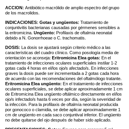
ACCION:
Antibiótico macrólido de amplio espectro del grupo
de los macrolidos.
INDICACIONES:
Gotas y ungüentos:
Tratamiento de
conjuntivitis bacterianas causadas por gérmenes sensibles a
la eritromicina.
Ungüento:
Profilaxis de oftalmia neonatal
debido a N. Gonorrhoeae o C. trachomatis.
DOSIS:
La dosis se ajustará según criterio médico a las
características del cuadro clínico. Como posología media de
orientación se aconseja:
Eritromicina Elea gotas:
En el
tratamiento de infecciones oculares superficiales instilar 1-2
gotas cada 4 horas en el/los ojo/s afectado/s. En infecciones
graves la dosis puede ser incrementada a 2 gotas cada hora
de acuerdo con las recomendaciones del oftalmólogo tratante.
Eritromicina Elea ungüento:
En el tratamiento de infecciones
oculares superficiales, se debe aplicar aproximadamente 1 cm
de Eritromicina Elea ungüento oftálmico directamente en el/los
ojo/s infectado/s hasta 6 veces por día, según la severidad de
la infección. Para la profilaxis de oftalmía neonatal producida
por gonococo o clamidia, se debe aplicar aproximadamente 1
cm de ungüento en cada saco conjuntival inferior. El ungüento
no debe quitarse del ojo después de haber sido aplicado.