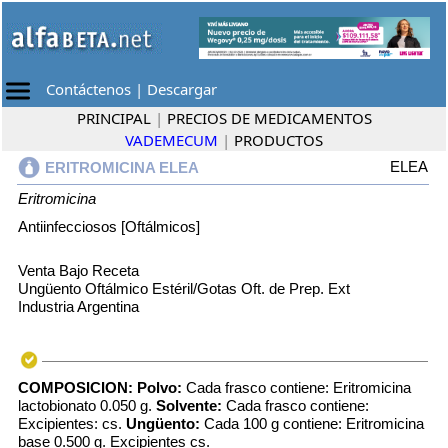
Contáctenos
|
Descargar
PRINCIPAL
|
PRECIOS DE MEDICAMENTOS
VADEMECUM
|
PRODUCTOS
ELEA
ERITROMICINA ELEA
Eritromicina
Antiinfecciosos [Oftálmicos]
Venta Bajo Receta
Ungüento Oftálmico Estéril/Gotas Oft. de Prep. Ext
Industria Argentina
COMPOSICION:
Polvo:
Cada frasco contiene: Eritromicina
lactobionato 0.050 g.
Solvente:
Cada frasco contiene:
Excipientes: cs.
Ungüento:
Cada 100 g contiene: Eritromicina
base 0.500 g. Excipientes cs.