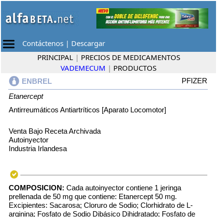
Contáctenos
|
Descargar
PRINCIPAL
|
PRECIOS DE MEDICAMENTOS
VADEMECUM
|
PRODUCTOS
PFIZER
ENBREL
Etanercept
Antirreumáticos Antiartríticos [Aparato Locomotor]
Venta Bajo Receta Archivada
Autoinyector
Industria Irlandesa
COMPOSICION:
Cada autoinyector contiene 1 jeringa
prellenada de 50 mg que contiene: Etanercept 50 mg.
Excipientes: Sacarosa; Cloruro de Sodio; Clorhidrato de L-
arginina; Fosfato de Sodio Dibásico Dihidratado; Fosfato de