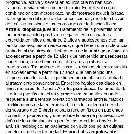
progresiva, activa y severa en adultos que no han sido
tratados previamente con metotrexato. Enbrel, solo o en
combinación con metotrexato, ha demostrado reducir la tasa
de progresión del daño de las articulaciones, medido a través
de análisis radiológico, así como mejorar la función física.
Artritis idiopática juvenil:
Tratamiento de la poliartritis (con
factor reumatoideo positivo o negativo) y la oligoartritis
extendida en niños a partir de 2 años y adolescentes que han
tenido una respuesta inadecuada, o que tienen una intolerancia
probada, al metotrexato. Tratamiento de la artritis psoriásica en
adolescentes a partir de 12 años que han tenido una respuesta
inadecuada, o que tienen una intolerancia probada, al
metotrexato. Tratamiento de la artritis relacionada con entesitis
en adolescentes a partir de 12 años que han tenido una
respuesta inadecuada, o que tienen una intolerancia probada,
al tratamiento convencional. Enbrel no ha sido estudiado en
niños menores de 2 años.
Artritis psoriásica:
Tratamiento de
la artritis psoriásica activa y progresiva en adultos cuando la
respuesta a una terapia previa con fármacos antirreumáticos
modificadores de la enfermedad, ha sido inadecuada. Se ha
demostrado que Enbrel mejora la función física en pacientes
con artritis psoriásica, y que reduce la tasa de progresión del
daño de las articulaciones periféricas, medido a través de
análisis radiológico, en pacientes con subtipos poliarticulares
simétricos de la enfermedad.
Espondilitis anquilosante: