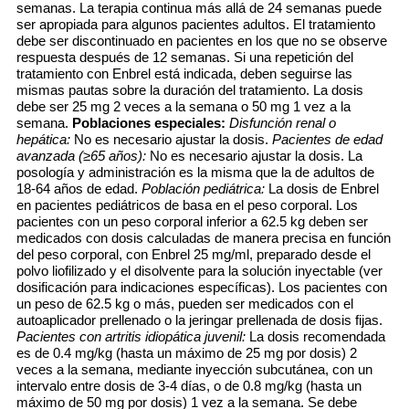
semanas. La terapia continua más allá de 24 semanas puede
ser apropiada para algunos pacientes adultos. El tratamiento
debe ser discontinuado en pacientes en los que no se observe
respuesta después de 12 semanas. Si una repetición del
tratamiento con Enbrel está indicada, deben seguirse las
mismas pautas sobre la duración del tratamiento. La dosis
debe ser 25 mg 2 veces a la semana o 50 mg 1 vez a la
semana.
Poblaciones especiales:
Disfunción renal o
hepática:
No es necesario ajustar la dosis.
Pacientes de edad
avanzada (≥
65 años):
No es necesario ajustar la dosis. La
posología y administración es la misma que la de adultos de
18-64 años de edad.
Población pediátrica:
La dosis de Enbrel
en pacientes pediátricos de basa en el peso corporal. Los
pacientes con un peso corporal inferior a 62.5 kg deben ser
medicados con dosis calculadas de manera precisa en función
del peso corporal, con Enbrel 25 mg/ml, preparado desde el
polvo liofilizado y el disolvente para la solución inyectable (ver
dosificación para indicaciones específicas). Los pacientes con
un peso de 62.5 kg o más, pueden ser medicados con el
autoaplicador prellenado o la jeringar prellenada de dosis fijas.
Pacientes con artritis idiopática juvenil:
La dosis recomendada
es de 0.4 mg/kg (hasta un máximo de 25 mg por dosis) 2
veces a la semana, mediante inyección subcutánea, con un
intervalo entre dosis de 3-4 días, o de 0.8 mg/kg (hasta un
máximo de 50 mg por dosis) 1 vez a la semana. Se debe