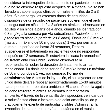
considerar la interrupción del tratamiento en pacientes en los
que no se observe respuesta después de 4 meses. No se han
llevado a cabo ensayos clínicos formales en niños de 2 a 3
años. Sin embargo, los escasos datos de seguridad
disponibles de un registro de pacientes sugieren que el perfil
de seguridad en niños de 2 a 3 años es similar al observado en
adultos y en niños a partir de 4 años, cuando se los trata con
0.8 mg/kg a la semana por vía subcutánea.
Pacientes con
psoriasis en placa (a partir de los 6 años):
Dosis de 0.8 mg/kg
(hasta un máximo de 50 mg por dosis) 1 vez por semana
durante un período de hasta 24 semanas, Deberá
suspenderse el tratamiento en pacientes que no respondan
después de 12 semanas. Si estuviera indicada la reanudación
del tratamiento con Enbrel, deberá observarse la
recomendación sobre la duración del tratamiento arriba
mencionada. La dosis debe ser de 0.8 mg/kg hasta un máximo
de 50 mg por dosis 1 vez por semana.
Forma de
administración:
Antes de la inyección, el autoinyector de uso
único debe dejarse reposar aproximadamente 15-30 minutos,
para que tome temperatura ambiente. El capuchón de la aguja
no debe retirarse mientras se alcanza la temperatura
ambiente. A través de la ventanilla de inspección, verificar que
la solución sea clara e incolora o de color amarillo pálido y
prácticamente exenta de partículas visibles. Administrar la
inyección de etanercept por vía subcutánea en el muslo,