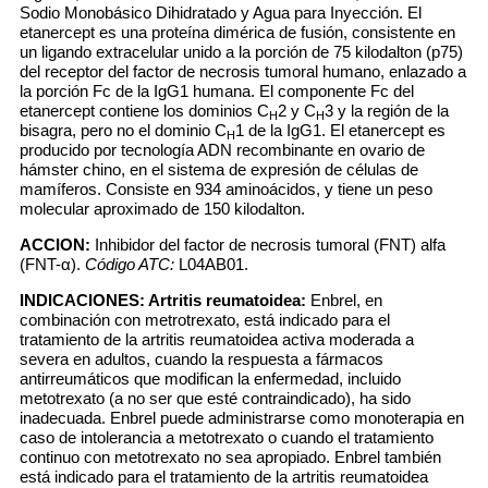
Sodio Monobásico Dihidratado y Agua para Inyección. El
etanercept es una proteína dimérica de fusión, consistente en
un ligando extracelular unido a la porción de 75 kilodalton (p75)
del receptor del factor de necrosis tumoral humano, enlazado a
la porción Fc de la IgG1 humana. El componente Fc del
etanercept contiene los dominios C
2 y C
3 y la región de la
H
H
bisagra, pero no el dominio C
1 de la IgG1. El etanercept es
H
producido por tecnología ADN recombinante en ovario de
hámster chino, en el sistema de expresión de células de
mamíferos. Consiste en 934 aminoácidos, y tiene un peso
molecular aproximado de 150 kilodalton.
ACCION:
Inhibidor del factor de necrosis tumoral (FNT) alfa
(FNT-α).
Código ATC:
L04AB01.
INDICACIONES:
Artritis reumatoidea:
Enbrel, en
combinación con metrotrexato, está indicado para el
tratamiento de la artritis reumatoidea activa moderada a
severa en adultos, cuando la respuesta a fármacos
antirreumáticos que modifican la enfermedad, incluido
metotrexato (a no ser que esté contraindicado), ha sido
inadecuada. Enbrel puede administrarse como monoterapia en
caso de intolerancia a metotrexato o cuando el tratamiento
continuo con metotrexato no sea apropiado. Enbrel también
está indicado para el tratamiento de la artritis reumatoidea