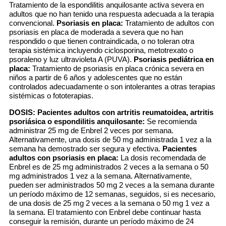
Tratamiento de la espondilitis anquilosante activa severa en
adultos que no han tenido una respuesta adecuada a la terapia
convencional.
Psoriasis en placa:
Tratamiento de adultos con
psoriasis en placa de moderada a severa que no han
respondido o que tienen contraindicada, o no toleran otra
terapia sistémica incluyendo ciclosporina, metotrexato o
psoraleno y luz ultravioleta A (PUVA).
Psoriasis pediátrica en
placa:
Tratamiento de psoriasis en placa crónica severa en
niños a partir de 6 años y adolescentes que no están
controlados adecuadamente o son intolerantes a otras terapias
sistémicas o fototerapias.
DOSIS:
Pacientes adultos con artritis reumatoidea, artritis
psoriásica o espondilitis anquilosante:
Se recomienda
administrar 25 mg de Enbrel 2 veces por semana.
Alternativamente, una dosis de 50 mg administrada 1 vez a la
semana ha demostrado ser segura y efectiva.
Pacientes
adultos con psoriasis en placa:
La dosis recomendada de
Enbrel es de 25 mg administrados 2 veces a la semana o 50
mg administrados 1 vez a la semana. Alternativamente,
pueden ser administrados 50 mg 2 veces a la semana durante
un período máximo de 12 semanas, seguidos, si es necesario,
de una dosis de 25 mg 2 veces a la semana o 50 mg 1 vez a
la semana. El tratamiento con Enbrel debe continuar hasta
conseguir la remisión, durante un período máximo de 24