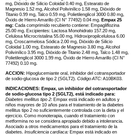
mg, Dióxido de Silicio Coloidal 0.40 mg, Estearato de
Magnesio 1.52 mg, Alcohol Polivinílico 1.58 mg, Dióxido de
Titanio 0.99 mg, Talco 0.59 mg, Polietilenglicol 3000 0.80 mg,
Óxido de Hierro Amarillo (CI N° 77492) 0.04 mg.
Empax 25
mg:
Cada comprimido recubierto contiene: Empagliflozina
25.00 mg. Excipientes: Lactosa Monohidrato 157.20 mg,
Celulosa Microcristalina 55.00 mg, Hidroxipropilcelulosa 6.00
mg, Croscarmelosa Sódica 2.00 mg, Dióxido de Silicio
Coloidal 1.00 mg, Estearato de Magnesio 3.80 mg, Alcohol
Polivinílico 3.95 mg, Dióxido de Titanio 2.48 mg, Talco 1.48 mg,
Polietilenglicol 3000 1.99 mg, Óxido de Hierro Amarillo (CI N°
77492) 0.10 mg.
ACCION:
Hipoglucemiante oral, inhibidor del cotransportador
de sodio-glucosa de tipo 2 (SGLT2).
Código ATC:
A10BK03.
INDICACIONES:
Empax, un inhibidor del cotransportador
de sodio-glucosa tipo 2 (SGLT2), está indicado para:
Diabetes mellitus tipo 2:
Empax está indicado en adultos y
niños mayores de 10 años para el tratamiento de la diabetes
mellitus tipo 2 no suficientemente controlada con la dieta y el
ejercicio. Como monoterapia, cuando el tratamiento con
metformina no se considera apropiado debido a intolerancia.
Asociado a otros medicamentos para el tratamiento de la
diabetes.
Insuficiencia cardíaca:
Empax está indicado en