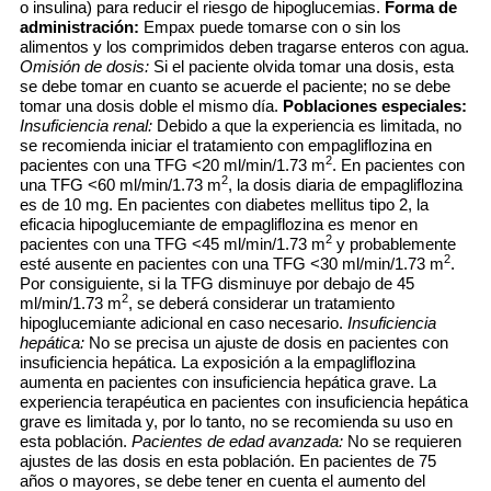
o insulina) para reducir el riesgo de hipoglucemias.
Forma de
administración:
Empax puede tomarse con o sin los
alimentos y los comprimidos deben tragarse enteros con agua.
Omisión de dosis:
Si el paciente olvida tomar una dosis, esta
se debe tomar en cuanto se acuerde el paciente; no se debe
tomar una dosis doble el mismo día.
Poblaciones especiales:
Insuficiencia renal:
Debido a que la experiencia es limitada, no
se recomienda iniciar el tratamiento con empagliflozina en
2
pacientes con una TFG <20 ml/min/1.73 m
. En pacientes con
2
una TFG <60 ml/min/1.73 m
, la dosis diaria de empagliflozina
es de 10 mg. En pacientes con diabetes mellitus tipo 2, la
eficacia hipoglucemiante de empagliflozina es menor en
2
pacientes con una TFG <45 ml/min/1.73 m
y probablemente
2
esté ausente en pacientes con una TFG <30 ml/min/1.73 m
.
Por consiguiente, si la TFG disminuye por debajo de 45
2
ml/min/1.73 m
, se deberá considerar un tratamiento
hipoglucemiante adicional en caso necesario.
Insuficiencia
hepática:
No se precisa un ajuste de dosis en pacientes con
insuficiencia hepática. La exposición a la empagliflozina
aumenta en pacientes con insuficiencia hepática grave. La
experiencia terapéutica en pacientes con insuficiencia hepática
grave es limitada y, por lo tanto, no se recomienda su uso en
esta población.
Pacientes de edad avanzada:
No se requieren
ajustes de las dosis en esta población. En pacientes de 75
años o mayores, se debe tener en cuenta el aumento del