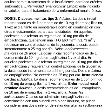
adultos para el tratamiento de la insuficiencia cardíaca crónica
sintomática.
Enfermedad renal crónica:
Empax está indicado
en adultos para el tratamiento de la enfermedad renal crónica.
DOSIS:
Diabetes mellitus tipo 2:
Adultos:
La dosis inicial
recomendada es de 1 comprimido de 10 mg de empagliflozina,
1 vez al día, tanto en monoterapia como en combinación con
otros medicamentos para tratar la diabetes. En aquellos
pacientes que toleran un régimen de 10 mg por día de
2
empagliflozina, que tengan una TFG ≥60 ml/min/1.73 m
y
requieran un control adicional de la glucemia, la dosis puede
incrementarse a 25 mg por día.
Niños y adolescentes
mayores de 10 años:
La dosis inicial recomendada es de 1
comprimido de 10 mg de empagliflozina 1 vez al día. En
aquellos pacientes que toleran un régimen de 10 mg por día de
empagliflozina y requieran un control adicional de la glucemia,
la dosis puede incrementarse a 25 mg por día. Dosis máxima
de empagliflozina: No exceder los 25 mg por día.
Insuficiencia
cardíaca:
Adultos:
La dosis recomendada es de 1 comprimido
de 10 mg de empagliflozina 1 vez al día.
Enfermedad renal
crónica:
Adultos:
La dosis recomendada es de 1 comprimido
de 10 mg de empagliflozina 1 vez al día.
Todas las
indicaciones:
Cuando se administre empagliflozina en
combinación con una sulfonilurea o con insulina, se puede
considerar una dosis inferior de estas dos últimas (sulfonilurea