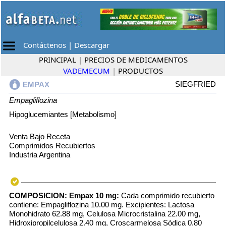
Contáctenos
|
Descargar
PRINCIPAL
|
PRECIOS DE MEDICAMENTOS
VADEMECUM
|
PRODUCTOS
SIEGFRIED
EMPAX
Empagliflozina
Hipoglucemiantes [Metabolismo]
Venta Bajo Receta
Comprimidos Recubiertos
Industria Argentina
COMPOSICION:
Empax 10 mg:
Cada comprimido recubierto
contiene: Empagliflozina 10.00 mg. Excipientes: Lactosa
Monohidrato 62.88 mg, Celulosa Microcristalina 22.00 mg,
Hidroxipropilcelulosa 2.40 mg, Croscarmelosa Sódica 0.80