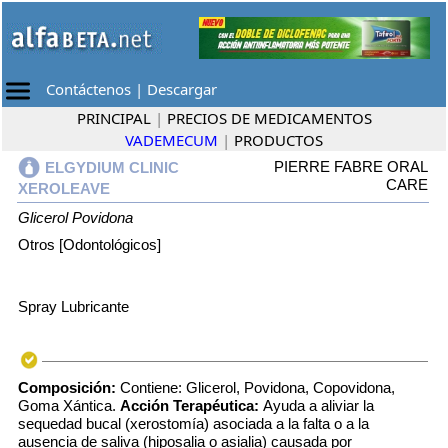
Contáctenos
|
Descargar
PRINCIPAL
|
PRECIOS DE MEDICAMENTOS
VADEMECUM
|
PRODUCTOS
PIERRE FABRE ORAL
ELGYDIUM CLINIC
CARE
XEROLEAVE
Glicerol
Povidona
Otros [Odontológicos]
Spray Lubricante
Composición:
Contiene: Glicerol, Povidona, Copovidona,
Goma Xántica.
Acción Terapéutica:
Ayuda a aliviar la
sequedad bucal (xerostomía) asociada a la falta o a la
ausencia de saliva (hiposalia o asialia) causada por