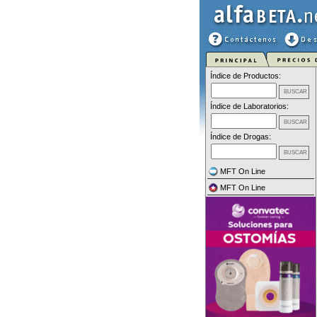
Índice de Productos:
Índice de Laboratorios:
Índice de Drogas:
MFT On Line
MFT On Line