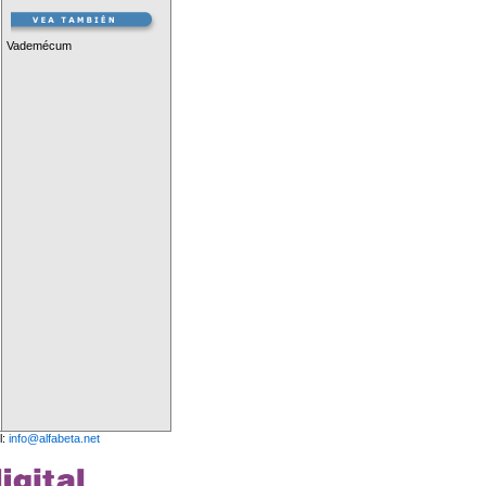
Vademécum
l:
info@alfabeta.net