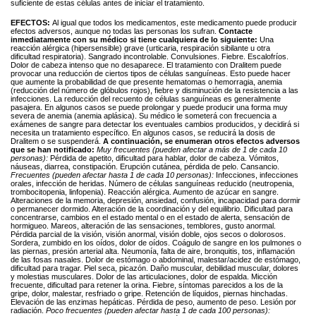
suficiente de estas células antes de iniciar el tratamiento.
EFECTOS:
Al igual que todos los medicamentos, este medicamento puede producir
efectos adversos, aunque no todas las personas los sufran.
Contacte
inmediatamente con su médico si tiene cualquiera de lo siguiente:
Una
reacción alérgica (hipersensible) grave (urticaria, respiración sibilante u otra
dificultad respiratoria). Sangrado incontrolable. Convulsiones. Fiebre. Escalofríos.
Dolor de cabeza intenso que no desaparece. El tratamiento con Dralitem puede
provocar una reducción de ciertos tipos de células sanguíneas. Esto puede hacer
que aumente la probabilidad de que presente hematomas o hemorragia, anemia
(reducción del número de glóbulos rojos), fiebre y disminución de la resistencia a las
infecciones. La reducción del recuento de células sanguíneas es generalmente
pasajera. En algunos casos se puede prolongar y puede producir una forma muy
severa de anemia (anemia aplásica). Su médico le someterá con frecuencia a
exámenes de sangre para detectar los eventuales cambios producidos, y decidirá si
necesita un tratamiento específico. En algunos casos, se reducirá la dosis de
Dralitem o se suspenderá.
A continuación, se enumeran otros efectos adversos
que se han notificado:
Muy frecuentes (pueden afectar a más de 1 de cada 10
personas):
Pérdida de apetito, dificultad para hablar, dolor de cabeza. Vómitos,
náuseas, diarrea, constipación. Erupción cutánea, pérdida de pelo. Cansancio.
Frecuentes (pueden afectar hasta 1 de cada 10 personas):
Infecciones, infecciones
orales, infección de heridas. Número de células sanguíneas reducido (neutropenia,
trombocitopenia, linfopenia). Reacción alérgica. Aumento de azúcar en sangre.
Alteraciones de la memoria, depresión, ansiedad, confusión, incapacidad para dormir
o permanecer dormido. Alteración de la coordinación y del equilibrio. Dificultad para
concentrarse, cambios en el estado mental o en el estado de alerta, sensación de
hormigueo. Mareos, alteración de las sensaciones, temblores, gusto anormal.
Pérdida parcial de la visión, visión anormal, visión doble, ojos secos o dolorosos.
Sordera, zumbido en los oídos, dolor de oídos. Coágulo de sangre en los pulmones o
las piernas, presión arterial alta. Neumonía, falta de aire, bronquitis, tos, inflamación
de las fosas nasales. Dolor de estómago o abdominal, malestar/acidez de estómago,
dificultad para tragar. Piel seca, picazón. Daño muscular, debilidad muscular, dolores
y molestias musculares. Dolor de las articulaciones, dolor de espalda. Micción
frecuente, dificultad para retener la orina. Fiebre, síntomas parecidos a los de la
gripe, dolor, malestar, resfriado o gripe. Retención de líquidos, piernas hinchadas.
Elevación de las enzimas hepáticas. Pérdida de peso, aumento de peso. Lesión por
radiación.
Poco frecuentes (pueden afectar hasta 1 de cada 100 personas):