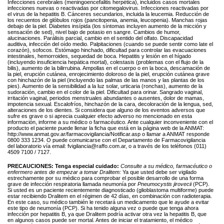
Infecciones cerebrales (meningoencefalitis herpética), incluidos casos mortales
infecciones nuevas o reactivadas por citomegalovirus. Infecciones reactivadas por
el virus de la hepatitis B. Cánceres secundarios, incluida la leucemia. Reducción de
los recuentos de glóbulos rojos (pancitopenia, anemia, leucopenia). Manchas rojas
debajo de la piel. Diabetes insípida (los síntomas incluyen aumento de la micción y
sensación de sed), nivel bajo de potasio en sangre. Cambios de humor,
alucinaciones. Parálisis parcial, cambio en el sentido del olfato. Discapacidad
auditiva, infección del oído medio. Palpitaciones (cuando se puede sentir como late el
corazón), sofocos. Estómago hinchado, dificultad para controlar las evacuaciones
intestinales, hemorroides, sequedad de boca. Hepatitis y lesión en el hígado
(incluyendo insuficiencia hepática mortal), colestasis (problemas con el flujo de la
bilis), aumento de la bilirrubina. Ampollas en el cuerpo o en la boca, descamación de
la piel, erupción cutánea, enrojecimiento doloroso de la piel, erupción cutánea grave
con hinchazón de la piel (incluyendo las palmas de las manos y las plantas de los
pies). Aumento de la sensibilidad a la luz solar, urticaria (ronchas), aumento de la
sudoración, cambio en el color de la piel. Dificultad para orinar. Sangrado vaginal,
irritación vaginal, periodos menstruales abundantes o ausentes, dolor de mamas,
impotencia sexual. Escalofríos, hinchazón de la cara, decoloración de la lengua, sed,
alteraciones de los dientes. Si considera que alguno de los eventos adversos que
sufre es grave o si aprecia cualquier efecto adverso no mencionado en esta
información, informe a su médico o farmacéutico. Ante cualquier inconveniente con el
producto el paciente puede llenar la ficha que está en la página web de la ANMAT:
http://www.anmat.gov.ar/farmacovigilancia/Notificar.asp o llamar a ANMAT responde
0800 333 1234. O puede comunicarse con el Departamento de Farmacovigilancia
del laboratorio vía email: fvigilancia@raffo.com.ar, o a través de los teléfonos (011)
4509 7100 / 7127.
PRECAUCIONES:
Tenga especial cuidado:
Consulte a su médico, farmacéutico o
enfermero antes de empezar a tomar Dralitem:
Ya que usted debe ser vigilado
estrechamente por su médico para comprobar el posible desarrollo de una forma
grave de infección respiratoria llamada neumonía por
Pneumocystis jirovecii
(PCP).
Si usted es un paciente recientemente diagnosticado (glioblastoma multiforme) puede
estar recibiendo Dralitem en el régimen de 42 días, en combinación con radioterapia.
En este caso, su médico también le recetará un medicamento que le ayude a evitar
este tipo de neumonía (PCP). Si ha tenido alguna vez o puede que tenga ahora
infección por hepatitis B, ya que Dralitem podría activar otra vez la hepatitis B, que
en algunos casos puede ser mortal. Antes de iniciar el tratamiento, el médico