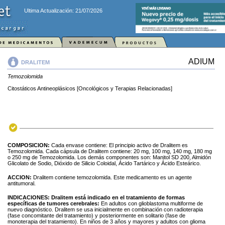
Ultima Actualización: 21/07/2026
ADIUM
DRALITEM
Temozolomida
Citostáticos Antineoplásicos [Oncológicos y Terapias Relacionadas]
COMPOSICION:
Cada envase contiene: El principio activo de Dralitem es
Temozolomida. Cada cápsula de Dralitem contiene: 20 mg, 100 mg, 140 mg, 180 mg
o 250 mg de Temozolomida. Los demás componentes son: Manitol SD 200, Almidón
Glicolato de Sodio, Dióxido de Silicio Coloidal, Ácido Tartárico y Ácido Esteárico.
ACCION:
Dralitem contiene temozolomida. Este medicamento es un agente
antitumoral.
INDICACIONES:
Dralitem está indicado en el tratamiento de formas
específicas de tumores cerebrales:
En adultos con glioblastoma multiforme de
nuevo diagnóstico. Dralitem se usa inicialmente en combinación con radioterapia
(fase concomitante del tratamiento) y posteriormente en solitario (fase de
monoterapia del tratamiento). En niños de 3 años y mayores y adultos con glioma