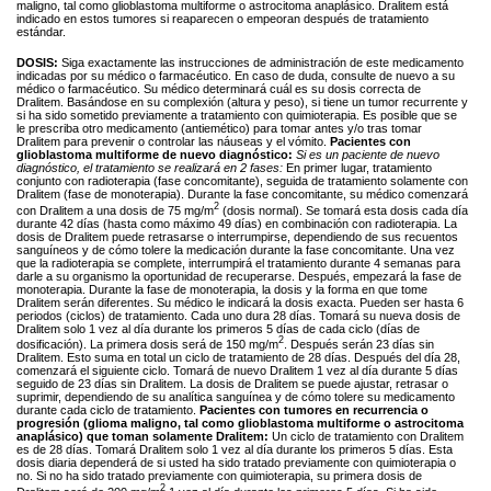
maligno, tal como glioblastoma multiforme o astrocitoma anaplásico. Dralitem está
indicado en estos tumores si reaparecen o empeoran después de tratamiento
estándar.
DOSIS:
Siga exactamente las instrucciones de administración de este medicamento
indicadas por su médico o farmacéutico. En caso de duda, consulte de nuevo a su
médico o farmacéutico. Su médico determinará cuál es su dosis correcta de
Dralitem. Basándose en su complexión (altura y peso), si tiene un tumor recurrente y
si ha sido sometido previamente a tratamiento con quimioterapia. Es posible que se
le prescriba otro medicamento (antiemético) para tomar antes y/o tras tomar
Dralitem para prevenir o controlar las náuseas y el vómito.
Pacientes con
glioblastoma multiforme de nuevo diagnóstico:
Si es un paciente de nuevo
diagnóstico, el tratamiento se realizará en 2 fases:
En primer lugar, tratamiento
conjunto con radioterapia (fase concomitante), seguida de tratamiento solamente con
Dralitem (fase de monoterapia). Durante la fase concomitante, su médico comenzará
2
con Dralitem a una dosis de 75 mg/m
(dosis normal). Se tomará esta dosis cada día
durante 42 días (hasta como máximo 49 días) en combinación con radioterapia. La
dosis de Dralitem puede retrasarse o interrumpirse, dependiendo de sus recuentos
sanguíneos y de cómo tolere la medicación durante la fase concomitante. Una vez
que la radioterapia se complete, interrumpirá el tratamiento durante 4 semanas para
darle a su organismo la oportunidad de recuperarse. Después, empezará la fase de
monoterapia. Durante la fase de monoterapia, la dosis y la forma en que tome
Dralitem serán diferentes. Su médico le indicará la dosis exacta. Pueden ser hasta 6
periodos (ciclos) de tratamiento. Cada uno dura 28 días. Tomará su nueva dosis de
Dralitem solo 1 vez al día durante los primeros 5 días de cada ciclo (días de
2
dosificación). La primera dosis será de 150 mg/m
. Después serán 23 días sin
Dralitem. Esto suma en total un ciclo de tratamiento de 28 días. Después del día 28,
comenzará el siguiente ciclo. Tomará de nuevo Dralitem 1 vez al día durante 5 días
seguido de 23 días sin Dralitem. La dosis de Dralitem se puede ajustar, retrasar o
suprimir, dependiendo de su analítica sanguínea y de cómo tolere su medicamento
durante cada ciclo de tratamiento.
Pacientes con tumores en recurrencia o
progresión (glioma maligno, tal como glioblastoma multiforme o astrocitoma
anaplásico) que toman solamente Dralitem:
Un ciclo de tratamiento con Dralitem
es de 28 días. Tomará Dralitem solo 1 vez al día durante los primeros 5 días. Esta
dosis diaria dependerá de si usted ha sido tratado previamente con quimioterapia o
no. Si no ha sido tratado previamente con quimioterapia, su primera dosis de
2