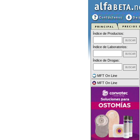
Índice de Productos:
Índice de Laboratorios:
Índice de Drogas:
MFT On Line
MFT On Line