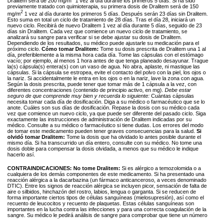
Dralitem será de 200 mg/m
1 vez al día durante los primeros 5 días. Si ha sido
previamente tratado con quimioterapia, su primera dosis de Dralitem será de 150
2
mg/m
1 vez al día durante los primeros 5 días. Después serán 23 días sin Dralitem.
Esto suma en total un ciclo de tratamiento de 28 días. Tras el día 28, iniciará un
nuevo ciclo. Recibirá de nuevo Dralitem 1 vez al día durante 5 días, seguido de 23
días sin Dralitem. Cada vez que comience un nuevo ciclo de tratamiento, se
analizará su sangre para verificar si se debe ajustar su dosis de Dralitem.
Dependiendo de los resultados, su médico puede ajustarle su medicación para el
próximo ciclo.
Cómo tomar Dralitem:
Tome su dosis prescrita de Dralitem una 1 al
día, preferiblemente a la misma hora cada día. Tome las cápsulas con el estómago
vacío; por ejemplo, al menos 1 hora antes de que tenga planeado desayunar. Trague
la(s) cápsula(s) entera(s) con un vaso de agua. No abra, aplaste, ni mastique las
cápsulas. Si la cápsula se estropea, evite el contacto del polvo con la piel, los ojos o
la nariz. Si accidentalmente le entra en los ojos o en la nariz, lave la zona con agua.
Según la dosis prescrita, puede tener que tomar más de 1 cápsula a la vez, con
diferentes concentraciones (contenido de principio activo, en mg).
Debe estar
seguro de que comprende muy bien y recuerda lo siguiente:
Cuántas cápsulas
necesita tomar cada día de dosificación. Diga a su médico o farmacéutico que se lo
anote. Cuáles son sus días de dosificación. Repase la dosis con su médico cada
vez que comience un nuevo ciclo, ya que puede ser diferente del pasado ciclo. Siga
exactamente las instrucciones de administración de Dralitem indicadas por su
médico. Consulte a su médico o farmacéutico si tiene dudas. Los errores del modo
de tomar este medicamento pueden tener graves consecuencias para la salud.
Si
olvidó tomar Dralitem:
Tome la dosis que ha olvidado lo antes posible durante el
mismo día. Si ha transcurrido un día entero, consulte con su médico. No tome una
dosis doble para compensar la dosis olvidada, a menos que su médico le indique
hacerlo así.
CONTRAINDICACIONES:
No tome Dralitem:
Si es alérgico a temozolomida o a
cualquiera de los demás componentes de este medicamento. Si ha presentado una
reacción alérgica a la dacarbazina (un fármaco anticanceroso, a veces denominado
DTIC). Entre los signos de reacción alérgica se incluyen picor, sensación de falta de
aire o silbidos, hinchazón del rostro, labios, lengua o garganta. Si se reducen de
forma importante ciertos tipos de células sanguíneas (mielosupresión), así como el
recuento de leucocitos y recuento de plaquetas. Estas células sanguíneas son
importantes en la lucha contra las infecciones y para una correcta coagulación de la
sangre. Su médico le pedirá análisis de sangre para comprobar que tiene un número