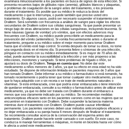
examinará minuciosamente a los pacientes en busca de signos de esta infección. Si
presenta recuentos bajos de glóbulos rojos (anemia), glóbulos blancos y plaquetas,
o problemas de coagulación de la sangre antes del tratamiento, o los presenta
durante el tratamiento. Es posible que su médico le reduzca la dosis del
medicamento o que lo interrumpa, o puede también que precise usted otro
tratamiento. En algunos casos, podrá ser necesario suspender el tratamiento con
Dralitem. Será sometido con frecuencia a análisis de sangre para vigilar los efectos
secundarios de Dralitem sobre sus células sanguíneas. Ya que puede presentar un
riesgo bajo de otras alteraciones en las células sanguíneas, incluyendo leucemia. Si
tiene náuseas (ganas de vomitar) y/o vómitos, que son efectos adversos muy
frecuentes con Dralitem, su médico puede prescribirle un medicamento para la
prevención del vómito (antiemético). Si vomita frecuentemente antes o durante el
tratamiento, pregunte a su médico sobre el mejor momento para tomar Dralitem
hasta que el vómito esté bajo control. Si vomita después de tomar su dosis, no tome
una segunda dosis en el mismo día. Si presenta fiebre o síntomas de una infección,
póngase en contacto con su médico inmediatamente. Si es mayor de 70 años de
edad, puede aumentar la susceptibilidad a la infección y ser más propenso a las
infecciones, moretones y sangrado. Si tiene problemas de hígado o riñón, se
ajustará su dosis de Dralitem.
Tenga en cuenta que:
No debe dar este
medicamento a niños menores de 3 años, ya que su efecto en esta edad no ha sido
estudiado. Se dispone de información limitada en pacientes mayores de 3 años que
han tomado Dralitem. Debe informar a su médico o farmacéutico si está tomando, ha
tomado recientemente o podría tener que tomar cualquier otro medicamento, ya sea
que lo haya adquirido con o sin receta o se trate de medicamentos naturales o
vitaminas. Si está embarazada, cree que podría estar embarazada o tiene intención
de quedarse embarazada, consulte a su médico o farmacéutico antes de utilizar este
medicamento, ya que no debe ser tratada con Dralitem durante el embarazo a
menos que sea claramente indicado por su médico. Se recomiendan medidas
anticonceptivas eficaces tanto en los pacientes varones como en las mujeres que se
encuentren en tratamiento con Dralitem. Debe suspender la lactancia materna
mientras dure el tratamiento con Dralitem. Dralitem puede causar infertilidad
permanente. Los pacientes varones deben usar métodos anticonceptivos eficaces y
no dejar embarazada a su pareja hasta 6 meses después de finalizar el tratamiento.
Se recomienda consultar acerca de la conservación del esperma antes del
tratamiento. Dralitem puede hacerle sentir cansado o con sueño. En este caso, no
conduzca ni maneje herramientas o máquinas, ni monte en bicicleta hasta ver cómo
le afecta a usted este medicamento.