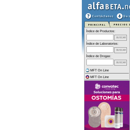
Índice de Productos:
Índice de Laboratorios:
Índice de Drogas:
MFT On Line
MFT On Line