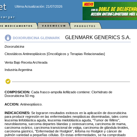
Ultima Actualización: 21/07/2026
GLENMARK GENERICS S.A.
DOXORUBICINA GLENMARK
Doxorubicina
Citostáticos Antineoplásicos [Oncológicos y Terapias Relacionadas]
Venta Bajo Receta Archivada
Industria Argentina
COMPOSICION:
Cada frasco-ampolla liofilizado contiene: Clorhidrato de
Doxorubicina 50 mg.
ACCION:
Antineoplásico.
INDICACIONES:
Se lograron resultados exitosos en la aplicación de doxorubicina
para producir regresión en las enfermedades neoplásicas diseminadas, tales como
leucemia linfoblástica aguda, leucemia mieloblástica aguda, "Tumor de Wilms",
neuroblastoma, sarcoma departes blandas y osteosarcoma, carcinoma de mama,
carcinoma ovárico, carcinoma transicional de vejiga, carcinoma de glándula tiroides,
carcinoma gástrico, "Enfermedad de Hodgkin", linfoma no Hodgkin y cáncer de
pulmón variedad a pequeñas células. En estas enfermedades, se ha comprobado