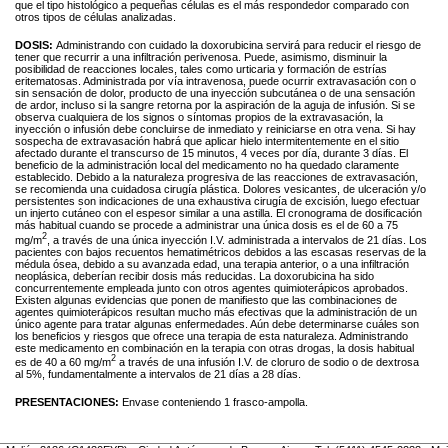
que el tipo histológico a pequeñas células es el más respondedor comparado con
otros tipos de células analizadas.
DOSIS:
Administrando con cuidado la doxorubicina servirá para reducir el riesgo de
tener que recurrir a una infiltración perivenosa. Puede, asimismo, disminuir la
posibilidad de reacciones locales, tales como urticaria y formación de estrías
eritematosas. Administrada por vía intravenosa, puede ocurrir extravasación con o
sin sensación de dolor, producto de una inyección subcutánea o de una sensación
de ardor, incluso si la sangre retorna por la aspiración de la aguja de infusión. Si se
observa cualquiera de los signos o síntomas propios de la extravasación, la
inyección o infusión debe concluirse de inmediato y reiniciarse en otra vena. Si hay
sospecha de extravasación habrá que aplicar hielo intermitentemente en el sitio
afectado durante el transcurso de 15 minutos, 4 veces por día, durante 3 días. El
beneficio de la administración local del medicamento no ha quedado claramente
establecido. Debido a la naturaleza progresiva de las reacciones de extravasación,
se recomienda una cuidadosa cirugía plástica. Dolores vesicantes, de ulceración y/o
persistentes son indicaciones de una exhaustiva cirugía de excisión, luego efectuar
un injerto cutáneo con el espesor similar a una astilla. El cronograma de dosificación
más habitual cuando se procede a administrar una única dosis es el de 60 a 75
2
mg/m
, a través de una única inyección I.V. administrada a intervalos de 21 días. Los
pacientes con bajos recuentos hematimétricos debidos a las escasas reservas de la
médula ósea, debido a su avanzada edad, una terapia anterior, o a una infiltración
neoplásica, deberían recibir dosis más reducidas. La doxorubicina ha sido
concurrentemente empleada junto con otros agentes quimioterápicos aprobados.
Existen algunas evidencias que ponen de manifiesto que las combinaciones de
agentes quimioterápicos resultan mucho más efectivas que la administración de un
único agente para tratar algunas enfermedades. Aún debe determinarse cuáles son
los beneficios y riesgos que ofrece una terapia de esta naturaleza. Administrando
este medicamento en combinación en la terapia con otras drogas, la dosis habitual
2
es de 40 a 60 mg/m
a través de una infusión I.V. de cloruro de sodio o de dextrosa
al 5%, fundamentalmente a intervalos de 21 días a 28 días.
PRESENTACIONES:
Envase conteniendo 1 frasco-ampolla.