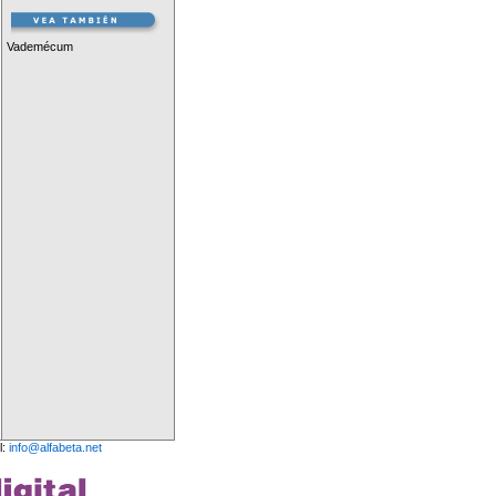
Vademécum
l:
info@alfabeta.net