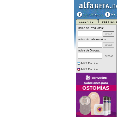
Índice de Productos:
Índice de Laboratorios:
Índice de Drogas:
MFT On Line
MFT On Line