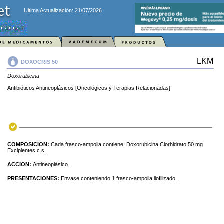
Ultima Actualización: 21/07/2026
LKM
DOXOCRIS 50
Doxorubicina
Antibióticos Antineoplásicos [Oncológicos y Terapias Relacionadas]
COMPOSICION:
Cada frasco-ampolla contiene: Doxorubicina Clorhidrato 50 mg.
Excipientes c.s.
ACCION:
Antineoplásico.
PRESENTACIONES:
Envase conteniendo 1 frasco-ampolla liofilizado.