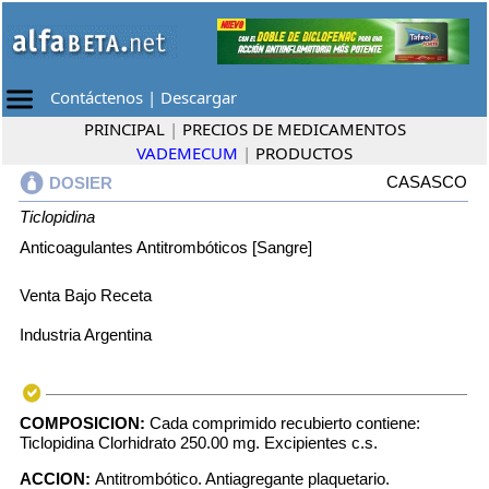
Contáctenos
|
Descargar
PRINCIPAL
|
PRECIOS DE MEDICAMENTOS
VADEMECUM
|
PRODUCTOS
CASASCO
DOSIER
Ticlopidina
Anticoagulantes Antitrombóticos [Sangre]
Venta Bajo Receta
Industria Argentina
COMPOSICION:
Cada comprimido recubierto contiene:
Ticlopidina Clorhidrato 250.00 mg. Excipientes c.s.
ACCION:
Antitrombótico. Antiagregante plaquetario.