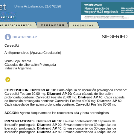
Ultima Actualización: 21/07/2026
SIEGFRIED
DILATREND AP
Carvedilol
Antihipertensivos [Aparato Circulatorio]
Venta Bajo Receta
Cápsulas de Liberación Prolongada
Industria Argentina
COMPOSICION:
Dilatrend AP 10:
Cada cápsula de liberación prolongada contiene:
Carvedilol Fosfato 10.00 mg.
Dilatrend AP 20:
Cada cápsula de liberación
prolongada contiene: Carvedilol Fosfato 20.00 mg.
Dilatrend AP 40:
Cada cápsula
de liberación prolongada contiene: Carvedilol Fosfato 40.00 mg.
Dilatrend AP 80:
Cada cápsula de liberación prolongada contiene: Carvedilol Fosfato 80.00 mg.
ACCION:
Agente bloqueante de los receptores alfa y beta adrenérgicos.
PRESENTACIONES:
Dilatrend AP 10:
Envase conteniendo 30 cápsulas de
liberación prolongada.
Dilatrend AP 20:
Envase conteniendo 30 cápsulas de
liberación prolongada.
Dilatrend AP 40:
Envase conteniendo 30 cápsulas de
liberación prolongada.
Dilatrend AP 80:
Envase conteniendo 30 cápsulas de