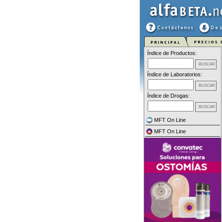
Índice de Productos:
Índice de Laboratorios:
Índice de Drogas:
MFT On Line
MFT On Line