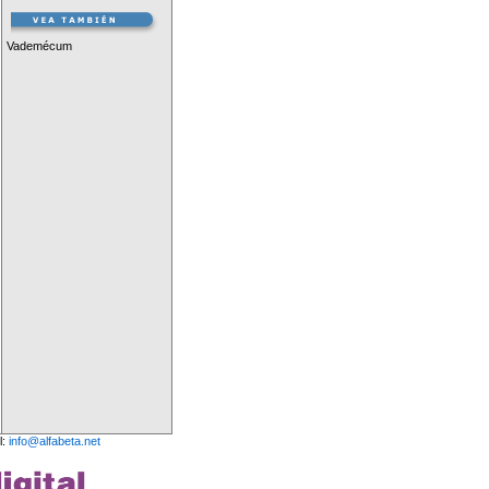
Vademécum
l:
info@alfabeta.net