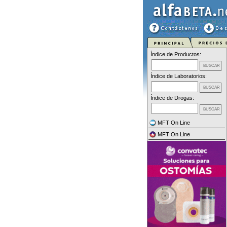
Índice de Productos:
Índice de Laboratorios:
Índice de Drogas:
MFT On Line
MFT On Line