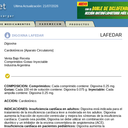
Ultima Actualización: 21/07/2026
LAFEDAR
DIGOXINA LAFEDAR
Digoxina
Cardiotónicos [Aparato Circulatorio]
Venta Bajo Receta
Comprimidos-Gotas-Inyectable
Industria Argentina
COMPOSICION:
Comprimidos:
Cada comprimido contiene: Digoxina 0.25 mg.
Gotas:
Cada 100 ml de solución contiene: Digoxina 0.075 g.
Inyectable:
Cada
ampolla contiene: Digoxina 0.25 mg.
ACCION:
Cardiotónico.
INDICACIONES:
Insuficiencia cardíaca en adultos:
Digoxina está indicada para el
tratamiento de la insuficiencia cardíaca leve a moderada en los adultos. Digoxina
aumenta la fracción de eyección ventricular y mejora los síntomas de la insuficiencia
cardíaca. Cuando sea posible, Digoxina se debe utilizar en combinación con un
diurético y un inhibidor de la enzima convertidora de angiotensina (ACE).
Insuficiencia cardíaca en pacientes pediátricos:
Digoxina aumenta la