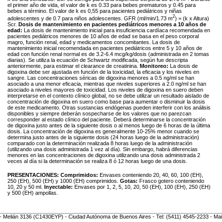
el primer año de vida, el valor de k es 0.33 para bebes prematuros y 0.45 para
bebes a término. El valor de k es 0,55 para pacientes pediátricos y niñas
2
adolescentes y de 0.7 para niños adolescentes. GFR (ml/min/1.73 m
) = (k x Altura)
Scr.
Dosis de mantenimiento en pacientes pediátricos menores a 10 años de
edad:
La dosis de mantenimiento inicial para insuficiencia cardíaca recomendada en
pacientes pediátricos menores de 10 años de edad se basa en el peso corporal
magro, función renal, edad y medicamentos concomitantes. La dosis de
mantenimiento inicial recomendada en pacientes pediátricos entre 5 y 10 años de
edad con función renal normal es de 3.2-6.4 mcg/kg/dosis (administrada en 2 tomas
diarias). Se utiliza la ecuación de Schwartz modificada, según fue descripta
anteriormente, para estimar el clearance de creatinina.
Monitoreo:
La dosis de
digoxina debe ser ajustada en función de la toxicidad, la eficacia y los niveles en
sangre. Las concentraciones séricas de digoxina menores a 0.5 ng/ml se han
asociado a una menor eficacia, mientras que niveles superiores a 2.0 ng/ml se han
asociado a niveles mayores de toxicidad. Los niveles de digoxina en suero deben
interpretarse en el contexto clínico global, no se debe utilizar un resultado aislado de
concentración de digoxina en suero como base para aumentar o disminuir la dosis
de este medicamento. Otras sustancias endógenas pueden interferir con los análisis
disponibles y siempre deberán sospecharse de los valores que no parezcan
corresponder al estado clínico del paciente. Deberá determinarse la concentración
de digoxina justo antes de la siguiente dosis o al menos luego de 6 horas de la última
dosis. La concentración de digoxina es generalmente 10-25% menor cuando se
determina justo antes de la siguiente dosis (24 horas luego de la administración)
comparado con la determinación realizada 8 horas luego de la administración
(utilizando una dosis administrada 1 vez al día). Sin embargo, habrá diferencias
menores en las concentraciones de digoxina utilizando una dosis administrada 2
veces al día si la determinación se realiza 8 ó 12 horas luego de una dosis.
PRESENTACIONES:
Comprimidos:
Envases conteniendo 20, 40, 60, 100 (EH),
250 (EH), 500 (EH) y 1000 (EH) comprimidos.
Gotas:
Frasco gotero conteniendo
10, 20 y 50 ml.
Inyectable:
Envases por 1, 2, 5, 10, 20, 50 (EH), 100 (EH), 250 (EH)
y 500 (EH) ampollas.
- Melián 3136 (C1430EYP) - Ciudad Autónoma de Buenos Aires - Tel: (5411) 4545-2233 - Mai