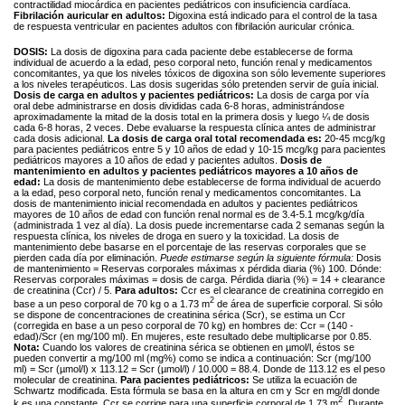
contractilidad miocárdica en pacientes pediátricos con insuficiencia cardíaca.
Fibrilación auricular en adultos:
Digoxina está indicado para el control de la tasa
de respuesta ventricular en pacientes adultos con fibrilación auricular crónica.
DOSIS:
La dosis de digoxina para cada paciente debe establecerse de forma
individual de acuerdo a la edad, peso corporal neto, función renal y medicamentos
concomitantes, ya que los niveles tóxicos de digoxina son sólo levemente superiores
a los niveles terapéuticos. Las dosis sugeridas sólo pretenden servir de guía inicial.
Dosis de carga en adultos y pacientes pediátricos:
La dosis de carga por vía
oral debe administrarse en dosis divididas cada 6-8 horas, administrándose
aproximadamente la mitad de la dosis total en la primera dosis y luego ¼ de dosis
cada 6-8 horas, 2 veces. Debe evaluarse la respuesta clínica antes de administrar
cada dosis adicional.
La dosis de carga oral total recomendada es:
20-45 mcg/kg
para pacientes pediátricos entre 5 y 10 años de edad y 10-15 mcg/kg para pacientes
pediátricos mayores a 10 años de edad y pacientes adultos.
Dosis de
mantenimiento en adultos y pacientes pediátricos mayores a 10 años de
edad:
La dosis de mantenimiento debe establecerse de forma individual de acuerdo
a la edad, peso corporal neto, función renal y medicamentos concomitantes. La
dosis de mantenimiento inicial recomendada en adultos y pacientes pediátricos
mayores de 10 años de edad con función renal normal es de 3.4-5.1 mcg/kg/día
(administrada 1 vez al día). La dosis puede incrementarse cada 2 semanas según la
respuesta clínica, los niveles de droga en suero y la toxicidad. La dosis de
mantenimiento debe basarse en el porcentaje de las reservas corporales que se
pierden cada día por eliminación.
Puede estimarse según la siguiente fórmula:
Dosis
de mantenimiento = Reservas corporales máximas x pérdida diaria (%) 100. Dónde:
Reservas corporales máximas = dosis de carga. Pérdida diaria (%) = 14 + clearance
de creatinina (Ccr) / 5.
Para adultos:
Ccr es el clearance de creatinina corregido en
2
base a un peso corporal de 70 kg o a 1.73 m
de área de superficie corporal. Si sólo
se dispone de concentraciones de creatinina sérica (Scr), se estima un Ccr
(corregida en base a un peso corporal de 70 kg) en hombres de: Ccr = (140 -
edad)/Scr (en mg/100 ml). En mujeres, este resultado debe multiplicarse por 0.85.
Nota:
Cuando los valores de creatinina sérica se obtienen en µmol/l, éstos se
pueden convertir a mg/100 ml (mg%) como se indica a continuación: Scr (mg/100
ml) = Scr (µmol/l) x 113.12 = Scr (µmol/l) / 10.000 = 88.4. Donde de 113.12 es el peso
molecular de creatinina.
Para pacientes pediátricos:
Se utiliza la ecuación de
Schwartz modificada. Esta fórmula se basa en la altura en cm y Scr en mg/dl donde
2
k es una constante. Ccr se corrige para una superficie corporal de 1.73 m
. Durante