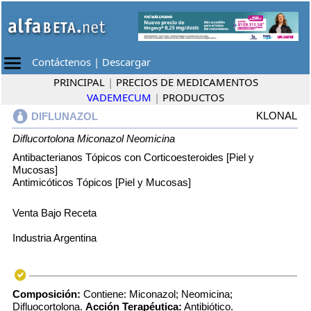
Contáctenos
|
Descargar
PRINCIPAL
|
PRECIOS DE MEDICAMENTOS
VADEMECUM
|
PRODUCTOS
KLONAL
DIFLUNAZOL
Diflucortolona
Miconazol
Neomicina
Antibacterianos Tópicos con Corticoesteroides [Piel y
Mucosas]
Antimicóticos Tópicos [Piel y Mucosas]
Venta Bajo Receta
Industria Argentina
Composición:
Contiene: Miconazol; Neomicina;
Difluocortolona.
Acción Terapéutica:
Antibiótico.