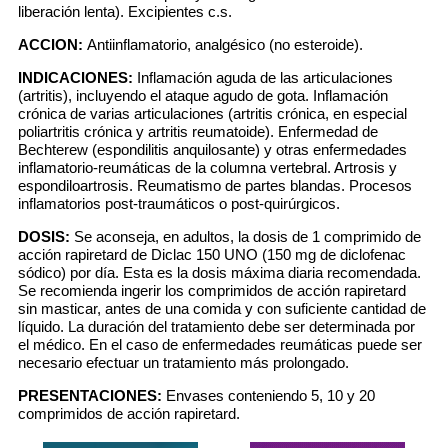
liberación lenta). Excipientes c.s.
ACCION:
Antiinflamatorio, analgésico (no esteroide).
INDICACIONES:
Inflamación aguda de las articulaciones
(artritis), incluyendo el ataque agudo de gota. Inflamación
crónica de varias articulaciones (artritis crónica, en especial
poliartritis crónica y artritis reumatoide). Enfermedad de
Bechterew (espondilitis anquilosante) y otras enfermedades
inflamatorio-reumáticas de la columna vertebral. Artrosis y
espondiloartrosis. Reumatismo de partes blandas. Procesos
inflamatorios post-traumáticos o post-quirúrgicos.
DOSIS:
Se aconseja, en adultos, la dosis de 1 comprimido de
acción rapiretard de Diclac 150 UNO (150 mg de diclofenac
sódico) por día. Esta es la dosis máxima diaria recomendada.
Se recomienda ingerir los comprimidos de acción rapiretard
sin masticar, antes de una comida y con suficiente cantidad de
líquido. La duración del tratamiento debe ser determinada por
el médico. En el caso de enfermedades reumáticas puede ser
necesario efectuar un tratamiento más prolongado.
PRESENTACIONES:
Envases conteniendo 5, 10 y 20
comprimidos de acción rapiretard.