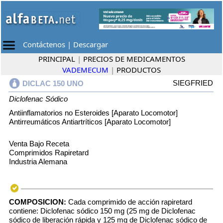
Contáctenos
|
Descargar
PRINCIPAL
|
PRECIOS DE MEDICAMENTOS
VADEMECUM
|
PRODUCTOS
SIEGFRIED
DICLAC 150 UNO
Diclofenac Sódico
Antiinflamatorios no Esteroides [Aparato Locomotor]
Antirreumáticos Antiartríticos [Aparato Locomotor]
Venta Bajo Receta
Comprimidos Rapiretard
Industria Alemana
COMPOSICION:
Cada comprimido de acción rapiretard
contiene: Diclofenac sódico 150 mg (25 mg de Diclofenac
sódico de liberación rápida y 125 mg de Diclofenac sódico de