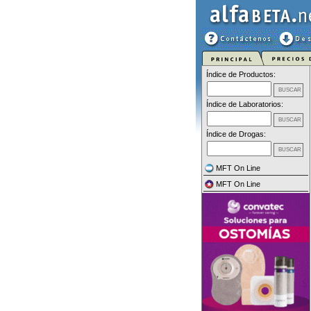
Índice de Productos:
Índice de Laboratorios:
Índice de Drogas:
MFT On Line
MFT On Line