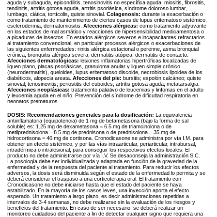
aguda y subaguda, epicondilitis, tenosinovitis no específica aguda, miositis, fibrositis,
tendinitis, artritis gotosa aguda, artritis psoriásica, síndrome doloroso lumbar,
lumbago, ciática, tortícolis, quiste sinovial.
Colagenosis:
durante la exacerbación o
como tratamiento de mantenimiento de ciertos casos de lupus eritematoso sistémico,
esclerodermia, dermatomiositis.
Afecciones alérgicas:
como tratamiento adyuvante
en los estados de mal asmático y reacciones de hipersensibilidad medicamentosa o
a picaduras de insectos. En estados alérgicos severos e incapacitantes refractarios
al tratamiento convencional, en particular procesos alérgicos o exacerbaciones de
las siguientes enfermedades: rinitis alérgica estacional o perenne, asma bronquial
crónica, bronquitis alérgica severa, dermatitis atópica, dermatitis de contacto.
Afecciones dermatológicas:
lesiones inflamatorias hipertróficas localizadas de
liquen plano, placas psoriásicas, granuloma anular y liquen simple crónico
(neurodermatitis), queloides, lupus eritematoso discoide, necrobiosis lipoidea de los
diabéticos, alopecia areata.
Afecciones del pie:
bursitis; espolón calcáneo; quiste
sinovial; tenosinovitis; periostitis del cuboides; artritis gotosa aguda; metatarsalgia.
Afecciones neoplásicas:
tratamiento paliativo de leucemias y linfomas en el adulto
y leucemia aguda en el niño. Prevención del síndrome de dificultad respiratoria en
neonatos prematuros.
DOSIS:
Recomendaciones generales para la dosificación:
La equivalencia
antiinflamatoria (equipotencia) de 1 mg de betametasona (bajo la forma de sal
soluble) es: 1.25 mg de dexametasona = 6.5 mg de triamcinolona o de
metilprednisolona = 8.5 mg de prednisona o de prednisolona = 35 mg de
hidrocortisona = 40 mg de cortisona. Cronodicasone se administra por vía I.M. para
obtener un efecto sistémico, y por las vías intraarticular, periarticular, intrabursal,
intradérmica o intralesional, para conseguir los respectivos efectos locales. El
producto no debe administrarse por vía I.V. Se desaconseja la administración S.C.
La posología debe ser individualizada y adaptada en función de la gravedad de la
enfermedad y de la respuesta del paciente al tratamiento. Para reducir los efectos
adversos, la dosis será disminuida según el estado de la enfermedad lo permita y se
deberá considerar el traspaso a una corticoterapia oral. El tratamiento con
Cronodicasone no debe iniciarse hasta que el estado del paciente se haya
estabilizado. En la mayoría de los casos leves, una inyección aporta el efecto
esperado. Un tratamiento a largo plazo, es decir administraciones repetidas a
intervalos de 3-4 semanas, no debe realizarse sin la evaluación de los riesgos y
beneficios del tratamiento. En caso de ser necesario, se deberá realizar un
monitoreo cuidadoso del paciente a fin de detectar cualquier signo que requiera una