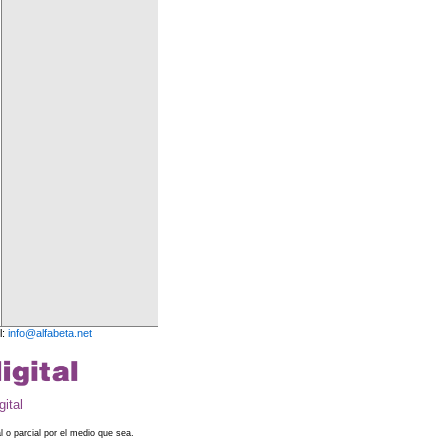
l:
info@alfabeta.net
ital
l o parcial por el medio que sea.