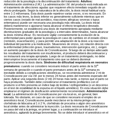
reducción de la posología o la discontinuación del tratamiento.
Adultos:
Administración sistémica (I.M.):
La administración I.M. del producto está indicada en
el tratamiento de afecciones agudas que requieren efecto inmediato seguido de un
efecto prolongado. Según la naturaleza de la afección, la dosis inicial habitual varía
entre 1-2 ml/semana. Esta dosis puede repetirse varias veces, si es necesario. En
los casos más leves, la dosis inferior es generalmente suficiente mientras que en
ciertos casos (estado de mal asmático, reacciones alérgicas severas o lupus
eritematoso) puede ser necesaria una posología más elevada. La dosis inicial
deberá mantenerse o ajustarse hasta alcanzar el efecto terapéutico deseado.
Posteriormente, se establecerá una dosis de mantenimiento apropiada mediante
disminuciones graduales de la posología y a intervalos determinados, hasta alcanzar
la dosis mínima eficaz. Es necesario vigilar constantemente la evolución de la
enfermedad para poder ajustar la posología en caso de cambios en el estado clínico
(remisión, exacerbación), y para permitir una adaptación de la dosis a la reacción
individual del paciente a la medicación. Situaciones de stress, sin relación directa con
la enfermedad (infección grave, traumatismos, intervención quirúrgica, etc.), exigen
un aumento pasajero de la dosis de Cronodicasone. Si luego de un tiempo adecuado
los resultados del tratamiento son insuficientes, el producto deberá discontinuarse y
se instaurará una terapia apropiada. Luego de un tratamiento prolongado, no debe
interrumpirse bruscamente el tratamiento sino que se deberá disminuir
progresivamente la dosis diaria.
Síndrome de dificultad respiratoria en neonatos
a
prematuros:
cuando se considere necesario inducir el parto antes de la 32
a
semana de gestación o cuando el parto prematuro antes de la 32
semana es
inevitable debido a complicaciones obstétricas, se recomienda administrar 2 ml de
Cronodicasone por vía I.M. por lo menos 24 horas antes del momento esperado del
parto. Aplicar una segunda dosis (2 ml) 24 horas más tarde, a menos que el parto se
haya producido. También debe considerarse el tratamiento profiláctico con el
producto si el feto presenta un índice bajo de lecitina / esfingomielina (o un descenso
en el test de estabilidad de la espuma en el líquido amniótico). En esta situación debe
emplearse el régimen de dosificación anteriormente recomendado.
Administración
local:
La administración de Cronodicasone por vía local es, en general, bien
tolerada. No obstante, en caso de que se considere necesario el empleo de un
anestésico local, Cronodicasone puede mezclarse en la misma jeringa con
clorhidrato de lidocaína al 1 ó 2 %, clorhidrato de procaína o algún otro anestésico
local similar antes de administrar la inyección. La dosis necesaria de Cronodicasone
se pasa del vial a la jeringa, en primer lugar, y a continuación se introduce el
anestésico, agitando la jeringa brevemente. No se debe introducir el anestésico en el