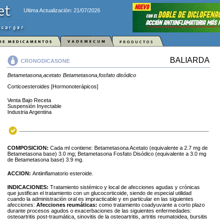
Ultima Actualización: 21/07/2026
BALIARDA
CRONODICASONE
Betametasona,acetato
Betametasona,fosfato disódico
Corticoesteroides [Hormonoterápicos]
Venta Bajo Receta
Suspensión Inyectable
Industria Argentina
COMPOSICION:
Cada ml contiene: Betametasona Acetato (equivalente a 2.7 mg de
Betametasona base) 3.0 mg; Betametasona Fosfato Disódico (equivalente a 3.0 mg
de Betametasona base) 3.9 mg.
ACCION:
Antiinflamatorio esteroide.
INDICACIONES:
Tratamiento sistémico y local de afecciones agudas y crónicas
que justifican el tratamiento con un glucocorticoide, siendo de especial utilidad
cuando la administración oral es impracticable y en particular en las siguientes
afecciones:
Afecciones reumáticas:
como tratamiento coadyuvante a corto plazo
durante procesos agudos o exacerbaciones de las siguientes enfermedades:
osteoartritis post-traumática, sinovitis de la osteoartritis, artritis reumatoidea, bursitis