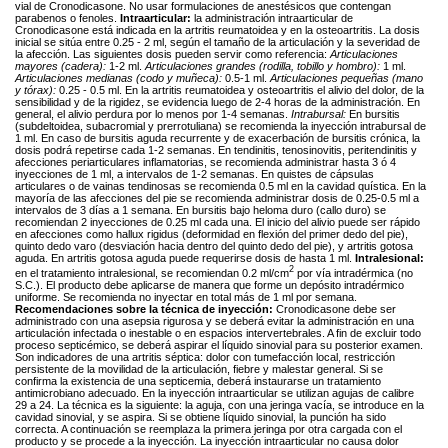
vial de Cronodicasone. No usar formulaciones de anestésicos que contengan
parabenos o fenoles.
Intraarticular:
la administración intraarticular de
Cronodicasone está indicada en la artritis reumatoidea y en la osteoartritis. La dosis
inicial se sitúa entre 0.25 - 2 ml, según el tamaño de la articulación y la severidad de
la afección. Las siguientes dosis pueden servir como referencia:
Articulaciones
mayores (cadera):
1-2 ml.
Articulaciones grandes (rodilla, tobillo y hombro):
1 ml.
Articulaciones medianas (codo y muñeca):
0.5-1 ml.
Articulaciones pequeñas (mano
y tórax):
0.25 - 0.5 ml. En la artritis reumatoidea y osteoartritis el alivio del dolor, de la
sensibilidad y de la rigidez, se evidencia luego de 2-4 horas de la administración. En
general, el alivio perdura por lo menos por 1-4 semanas.
Intrabursal:
En bursitis
(subdeltoidea, subacromial y prerrotuliana) se recomienda la inyección intrabursal de
1 ml. En caso de bursitis aguda recurrente y de exacerbación de bursitis crónica, la
dosis podrá repetirse cada 1-2 semanas. En tendinitis, tenosinovitis, peritendinitis y
afecciones periarticulares inflamatorias, se recomienda administrar hasta 3 ó 4
inyecciones de 1 ml, a intervalos de 1-2 semanas. En quistes de cápsulas
articulares o de vainas tendinosas se recomienda 0.5 ml en la cavidad quística. En la
mayoría de las afecciones del pie se recomienda administrar dosis de 0.25-0.5 ml a
intervalos de 3 días a 1 semana. En bursitis bajo heloma duro (callo duro) se
recomiendan 2 inyecciones de 0.25 ml cada una. El inicio del alivio puede ser rápido
en afecciones como hallux rigidus (deformidad en flexión del primer dedo del pie),
quinto dedo varo (desviación hacia dentro del quinto dedo del pie), y artritis gotosa
aguda. En artritis gotosa aguda puede requerirse dosis de hasta 1 ml.
Intralesional:
2
en el tratamiento intralesional, se recomiendan 0.2 ml/cm
por vía intradérmica (no
S.C.). El producto debe aplicarse de manera que forme un depósito intradérmico
uniforme. Se recomienda no inyectar en total más de 1 ml por semana.
Recomendaciones sobre la técnica de inyección:
Cronodicasone debe ser
administrado con una asepsia rigurosa y se deberá evitar la administración en una
articulación infectada o inestable o en espacios intervertebrales. A fin de excluir todo
proceso septicémico, se deberá aspirar el líquido sinovial para su posterior examen.
Son indicadores de una artritis séptica: dolor con tumefacción local, restricción
persistente de la movilidad de la articulación, fiebre y malestar general. Si se
confirma la existencia de una septicemia, deberá instaurarse un tratamiento
antimicrobiano adecuado. En la inyección intraarticular se utilizan agujas de calibre
29 a 24. La técnica es la siguiente: la aguja, con una jeringa vacía, se introduce en la
cavidad sinovial, y se aspira. Si se obtiene líquido sinovial, la punción ha sido
correcta. A continuación se reemplaza la primera jeringa por otra cargada con el
producto y se procede a la inyección. La inyección intraarticular no causa dolor