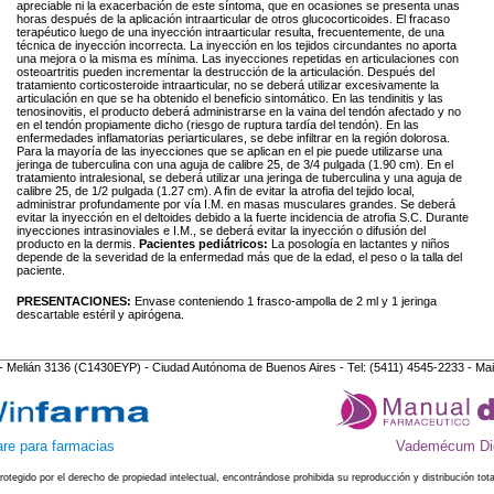
apreciable ni la exacerbación de este síntoma, que en ocasiones se presenta unas
horas después de la aplicación intraarticular de otros glucocorticoides. El fracaso
terapéutico luego de una inyección intraarticular resulta, frecuentemente, de una
técnica de inyección incorrecta. La inyección en los tejidos circundantes no aporta
una mejora o la misma es mínima. Las inyecciones repetidas en articulaciones con
osteoartritis pueden incrementar la destrucción de la articulación. Después del
tratamiento corticosteroide intraarticular, no se deberá utilizar excesivamente la
articulación en que se ha obtenido el beneficio sintomático. En las tendinitis y las
tenosinovitis, el producto deberá administrarse en la vaina del tendón afectado y no
en el tendón propiamente dicho (riesgo de ruptura tardía del tendón). En las
enfermedades inflamatorias periarticulares, se debe infiltrar en la región dolorosa.
Para la mayoría de las inyecciones que se aplican en el pie puede utilizarse una
jeringa de tuberculina con una aguja de calibre 25, de 3/4 pulgada (1.90 cm). En el
tratamiento intralesional, se deberá utilizar una jeringa de tuberculina y una aguja de
calibre 25, de 1/2 pulgada (1.27 cm). A fin de evitar la atrofia del tejido local,
administrar profundamente por vía I.M. en masas musculares grandes. Se deberá
evitar la inyección en el deltoides debido a la fuerte incidencia de atrofia S.C. Durante
inyecciones intrasinoviales e I.M., se deberá evitar la inyección o difusión del
producto en la dermis.
Pacientes pediátricos:
La posología en lactantes y niños
depende de la severidad de la enfermedad más que de la edad, el peso o la talla del
paciente.
PRESENTACIONES:
Envase conteniendo 1 frasco-ampolla de 2 ml y 1 jeringa
descartable estéril y apirógena.
- Melián 3136 (C1430EYP) - Ciudad Autónoma de Buenos Aires - Tel: (5411) 4545-2233 - Mai
re para farmacias
Vademécum Dig
protegido por el derecho de propiedad intelectual, encontrándose prohibida su reproducción y distribución tota