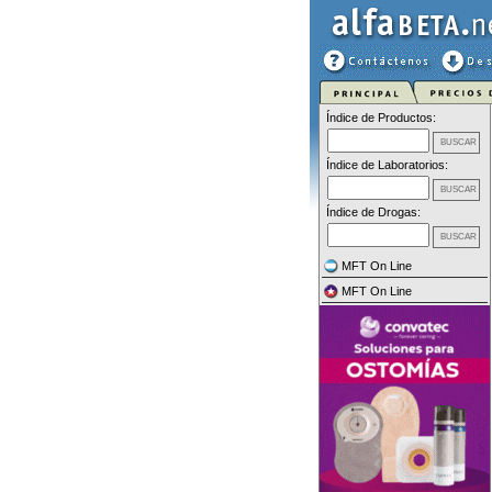
Índice de Productos:
Índice de Laboratorios:
Índice de Drogas:
MFT On Line
MFT On Line