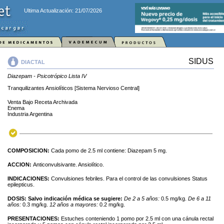
Ultima Actualización: 21/07/2026
SIDUS
DIACTAL
Diazepam - Psicotrópico Lista IV
Tranquilizantes Ansiolíticos [Sistema Nervioso Central]
Venta Bajo Receta Archivada
Enema
Industria Argentina
COMPOSICION:
Cada pomo de 2.5 ml contiene: Diazepam 5 mg.
ACCION:
Anticonvulsivante. Ansiolítico.
INDICACIONES:
Convulsiones febriles. Para el control de las convulsiones Status
epilepticus.
DOSIS:
Salvo indicación médica se sugiere:
De 2 a 5 años:
0.5 mg/kg.
De 6 a 11
años:
0.3 mg/kg.
12 años a mayores:
0.2 mg/kg.
PRESENTACIONES:
Estuches conteniendo 1 pomo por 2.5 ml con una cánula rectal