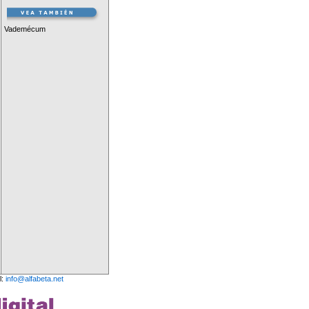
Vademécum
l:
info@alfabeta.net