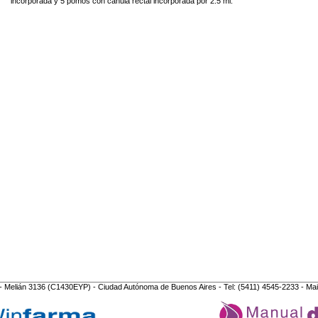
incorporada y 5 pomos con cánula rectal incorporada por 2.5 ml.
- Melián 3136 (C1430EYP) - Ciudad Autónoma de Buenos Aires - Tel: (5411) 4545-2233 - Mai