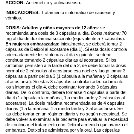
ACCION:
Antiemético y antinauseoso.
INDICACIONES:
Tratamiento sintomático de náuseas y
vómitos.
DOSIS:
Adultos y niños mayores de 12 años:
se
recomienda una dosis de 3 cápsulas al día.
Dosis máxima:
70
mg al día de doxilamina succinato (equivalente a 7 cápsulas).
En mujeres embarazadas:
inicialmente, se deberá tomar 2
cápsulas de Detixol al acostarse (día 1). Si esta dosis controla
adecuadamente los síntomas al día siguiente, se debe
continuar tomando 2 cápsulas diarias al acostarse. Si los
síntomas persisten a la tarde del día 2, se debe tomar la dosis
normal de 2 cápsulas al acostarse esa noche y luego tomar 3
cápsulas a partir del día 3 (1 cápsula a la mañana y 2 cápsulas
al acostarse). Si estas 3 cápsulas controlan adecuadamente
los síntomas el día 4, debe continuar tomando 3 cápsulas
diarias. De lo contrario, deberá tomarse 4 cápsulas a partir del
día 4 (1 cápsula a la mañana, 1 a media tarde y 2 cápsulas al
acostarse). La dosis máxima recomendada es de 4 cápsulas
diarias (1 a la mañana, 1 a media tarde y 2 al acostarse). Se
las debe tomar en un régimen diario y no según necesidad. Se
debe volver a examinar a la paciente para evaluar la necesidad
de continuar el tratamiento con Detixol a medida que avanza el
embarazo. Detixol se administra por vía oral. Las cápsulas