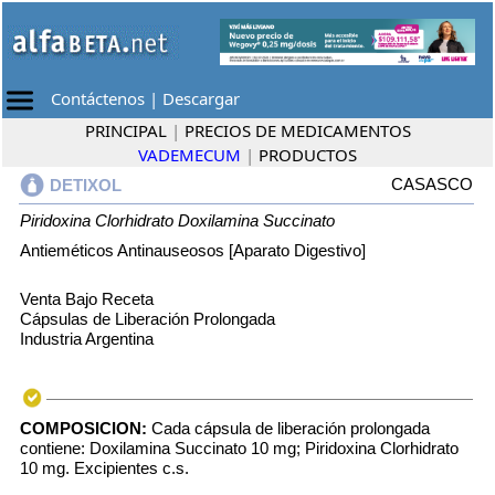
Contáctenos
|
Descargar
PRINCIPAL
|
PRECIOS DE MEDICAMENTOS
VADEMECUM
|
PRODUCTOS
CASASCO
DETIXOL
Piridoxina Clorhidrato
Doxilamina Succinato
Antieméticos Antinauseosos [Aparato Digestivo]
Venta Bajo Receta
Cápsulas de Liberación Prolongada
Industria Argentina
COMPOSICION:
Cada cápsula de liberación prolongada
contiene: Doxilamina Succinato 10 mg; Piridoxina Clorhidrato
10 mg. Excipientes c.s.