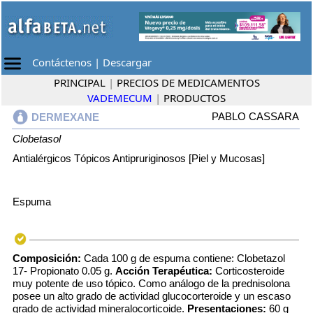
Contáctenos
|
Descargar
PRINCIPAL
|
PRECIOS DE MEDICAMENTOS
VADEMECUM
|
PRODUCTOS
PABLO CASSARA
DERMEXANE
Clobetasol
Antialérgicos Tópicos Antipruriginosos [Piel y Mucosas]
Espuma
Composición:
Cada 100 g de espuma contiene: Clobetazol
17- Propionato 0.05 g.
Acción Terapéutica:
Corticosteroide
muy potente de uso tópico. Como análogo de la prednisolona
posee un alto grado de actividad glucocorteroide y un escaso
grado de actividad mineralocorticoide.
Presentaciones:
60 g