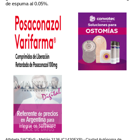
de espuma al 0.05%.
Alfabeta SACIFyS - Melián 3136 (C1430EYP) - Ciudad Autónoma de