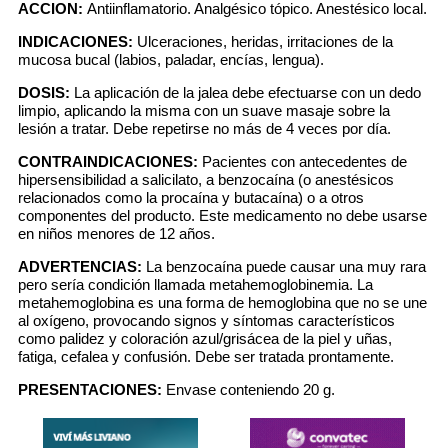
ACCION:
Antiinflamatorio. Analgésico tópico. Anestésico local.
INDICACIONES:
Ulceraciones, heridas, irritaciones de la
mucosa bucal (labios, paladar, encías, lengua).
DOSIS:
La aplicación de la jalea debe efectuarse con un dedo
limpio, aplicando la misma con un suave masaje sobre la
lesión a tratar. Debe repetirse no más de 4 veces por día.
CONTRAINDICACIONES:
Pacientes con antecedentes de
hipersensibilidad a salicilato, a benzocaína (o anestésicos
relacionados como la procaína y butacaína) o a otros
componentes del producto. Este medicamento no debe usarse
en niños menores de 12 años.
ADVERTENCIAS:
La benzocaína puede causar una muy rara
pero sería condición llamada metahemoglobinemia. La
metahemoglobina es una forma de hemoglobina que no se une
al oxígeno, provocando signos y síntomas característicos
como palidez y coloración azul/grisácea de la piel y uñas,
fatiga, cefalea y confusión. Debe ser tratada prontamente.
PRESENTACIONES:
Envase conteniendo 20 g.