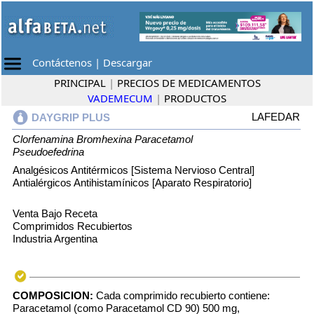
Contáctenos
|
Descargar
PRINCIPAL
|
PRECIOS DE MEDICAMENTOS
VADEMECUM
|
PRODUCTOS
LAFEDAR
DAYGRIP PLUS
Clorfenamina
Bromhexina
Paracetamol
Pseudoefedrina
Analgésicos Antitérmicos [Sistema Nervioso Central]
Antialérgicos Antihistamínicos [Aparato Respiratorio]
Venta Bajo Receta
Comprimidos Recubiertos
Industria Argentina
COMPOSICION:
Cada comprimido recubierto contiene:
Paracetamol (como Paracetamol CD 90) 500 mg,