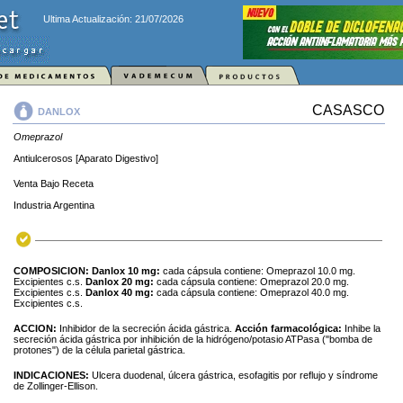
Ultima Actualización: 21/07/2026
CASASCO
DANLOX
Omeprazol
Antiulcerosos [Aparato Digestivo]
Venta Bajo Receta
Industria Argentina
COMPOSICION:
Danlox 10 mg:
cada cápsula contiene: Omeprazol 10.0 mg.
Excipientes c.s.
Danlox 20 mg:
cada cápsula contiene: Omeprazol 20.0 mg.
Excipientes c.s.
Danlox 40 mg:
cada cápsula contiene: Omeprazol 40.0 mg.
Excipientes c.s.
ACCION:
Inhibidor de la secreción ácida gástrica.
Acción farmacológica:
Inhibe la
secreción ácida gástrica por inhibición de la hidrógeno/potasio ATPasa ("bomba de
protones") de la célula parietal gástrica.
INDICACIONES:
Ulcera duodenal, úlcera gástrica, esofagitis por reflujo y síndrome
de Zollinger-Ellison.