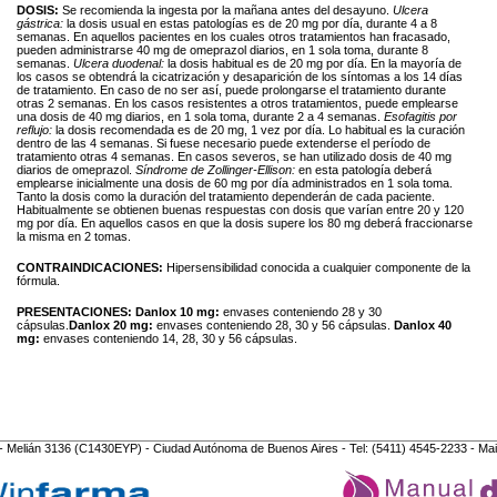
DOSIS:
Se recomienda la ingesta por la mañana antes del desayuno.
Ulcera
gástrica:
la dosis usual en estas patologías es de 20 mg por día, durante 4 a 8
semanas. En aquellos pacientes en los cuales otros tratamientos han fracasado,
pueden administrarse 40 mg de omeprazol diarios, en 1 sola toma, durante 8
semanas.
Ulcera duodenal:
la dosis habitual es de 20 mg por día. En la mayoría de
los casos se obtendrá la cicatrización y desaparición de los síntomas a los 14 días
de tratamiento. En caso de no ser así, puede prolongarse el tratamiento durante
otras 2 semanas. En los casos resistentes a otros tratamientos, puede emplearse
una dosis de 40 mg diarios, en 1 sola toma, durante 2 a 4 semanas.
Esofagitis por
reflujo:
la dosis recomendada es de 20 mg, 1 vez por día. Lo habitual es la curación
dentro de las 4 semanas. Si fuese necesario puede extenderse el período de
tratamiento otras 4 semanas. En casos severos, se han utilizado dosis de 40 mg
diarios de omeprazol.
Síndrome de Zollinger-Ellison:
en esta patología deberá
emplearse inicialmente una dosis de 60 mg por día administrados en 1 sola toma.
Tanto la dosis como la duración del tratamiento dependerán de cada paciente.
Habitualmente se obtienen buenas respuestas con dosis que varían entre 20 y 120
mg por día. En aquellos casos en que la dosis supere los 80 mg deberá fraccionarse
la misma en 2 tomas.
CONTRAINDICACIONES:
Hipersensibilidad conocida a cualquier componente de la
fórmula.
PRESENTACIONES:
Danlox 10 mg:
envases conteniendo 28 y 30
cápsulas.
Danlox 20 mg:
envases conteniendo 28, 30 y 56 cápsulas.
Danlox 40
mg:
envases conteniendo 14, 28, 30 y 56 cápsulas.
- Melián 3136 (C1430EYP) - Ciudad Autónoma de Buenos Aires - Tel: (5411) 4545-2233 - Mai