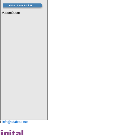
Vademécum
l:
info@alfabeta.net