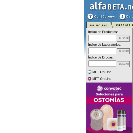
Índice de Productos:
Índice de Laboratorios:
Índice de Drogas:
MFT On Line
MFT On Line