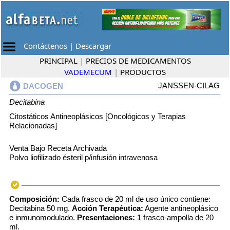
Contáctenos
|
Descargar
PRINCIPAL
|
PRECIOS DE MEDICAMENTOS
VADEMECUM
|
PRODUCTOS
JANSSEN-CILAG
DACOGEN
Decitabina
Citostáticos Antineoplásicos [Oncológicos y Terapias
Relacionadas]
Venta Bajo Receta Archivada
Polvo liofilizado ésteril p/infusión intravenosa
Composición:
Cada frasco de 20 ml de uso único contiene:
Decitabina 50 mg.
Acción Terapéutica:
Agente antineoplásico
e inmunomodulado.
Presentaciones:
1 frasco-ampolla de 20
ml.