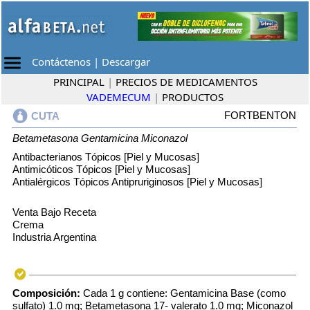
Contáctenos
|
Descargar
PRINCIPAL
|
PRECIOS DE MEDICAMENTOS
VADEMECUM
|
PRODUCTOS
FORTBENTON
CUTA
Betametasona
Gentamicina
Miconazol
Antibacterianos Tópicos [Piel y Mucosas]
Antimicóticos Tópicos [Piel y Mucosas]
Antialérgicos Tópicos Antipruriginosos [Piel y Mucosas]
Venta Bajo Receta
Crema
Industria Argentina
Composición:
Cada 1 g contiene: Gentamicina Base (como
sulfato) 1.0 mg; Betametasona 17- valerato 1.0 mg; Miconazol