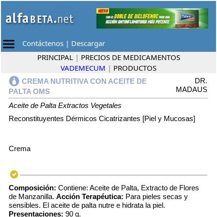
Contáctenos
|
Descargar
PRINCIPAL
|
PRECIOS DE MEDICAMENTOS
VADEMECUM
|
PRODUCTOS
DR.
CREMA NUTRITIVA CON ACEITE DE
MADAUS
PALTA OMS
Aceite de Palta
Extractos Vegetales
Reconstituyentes Dérmicos Cicatrizantes [Piel y Mucosas]
Crema
Composición:
Contiene: Aceite de Palta, Extracto de Flores
de Manzanilla.
Acción Terapéutica:
Para pieles secas y
sensibles. El aceite de palta nutre e hidrata la piel.
Presentaciones:
90 g.