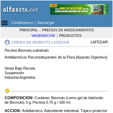
Contáctenos
|
Descargar
PRINCIPAL
|
PRECIOS DE MEDICAMENTOS
VADEMECUM
|
PRODUCTOS
LAFEDAR
CREMA DE BISMUTO LAFEDAR
Pectina
Bismuto,subnitrato
Antidiarreicos Reconstituyentes de la Flora [Aparato Digestivo]
Venta Bajo Receta
Suspensión
Industria Argentina
COMPOSICION:
Contiene: Bismuto (como gel de hidróxido
de Bismuto) 3 g, Pectina 0.75 g / 100 ml.
ACCION:
Antidiarreico. Adsorbente intestinal. Tópico protector