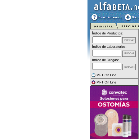
Índice de Productos:
Índice de Laboratorios:
Índice de Drogas:
MFT On Line
MFT On Line