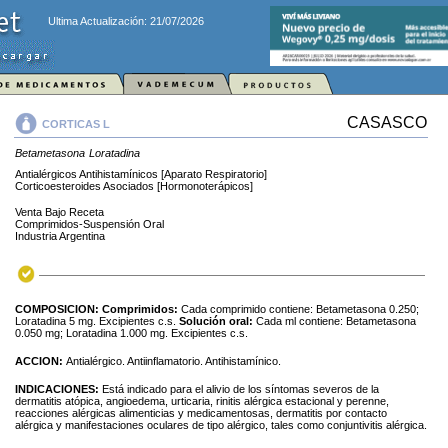
Ultima Actualización: 21/07/2026
CASASCO
CORTICAS L
Betametasona
Loratadina
Antialérgicos Antihistamínicos [Aparato Respiratorio]
Corticoesteroides Asociados [Hormonoterápicos]
Venta Bajo Receta
Comprimidos-Suspensión Oral
Industria Argentina
COMPOSICION:
Comprimidos:
Cada comprimido contiene: Betametasona 0.250;
Loratadina 5 mg. Excipientes c.s.
Solución oral:
Cada ml contiene: Betametasona
0.050 mg; Loratadina 1.000 mg. Excipientes c.s.
ACCION:
Antialérgico. Antiinflamatorio. Antihistamínico.
INDICACIONES:
Está indicado para el alivio de los síntomas severos de la
dermatitis atópica, angioedema, urticaria, rinitis alérgica estacional y perenne,
reacciones alérgicas alimenticias y medicamentosas, dermatitis por contacto
alérgica y manifestaciones oculares de tipo alérgico, tales como conjuntivitis alérgica.