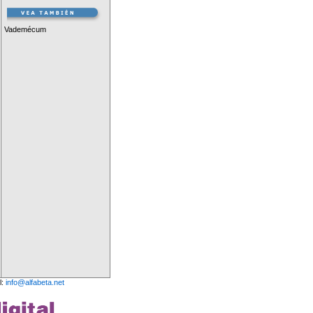
Vademécum
l:
info@alfabeta.net