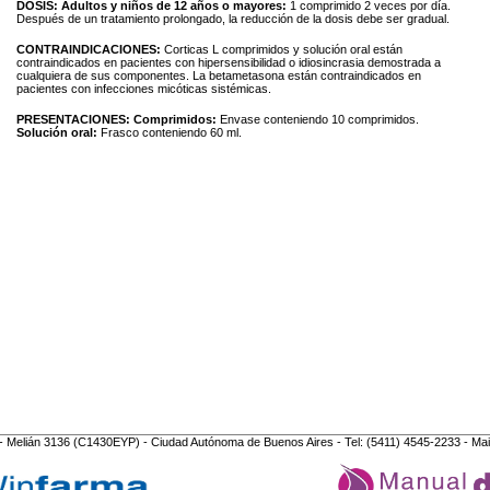
DOSIS:
Adultos y niños de 12 años o mayores:
1 comprimido 2 veces por día.
Después de un tratamiento prolongado, la reducción de la dosis debe ser gradual.
CONTRAINDICACIONES:
Corticas L comprimidos y solución oral están
contraindicados en pacientes con hipersensibilidad o idiosincrasia demostrada a
cualquiera de sus componentes. La betametasona están contraindicados en
pacientes con infecciones micóticas sistémicas.
PRESENTACIONES:
Comprimidos:
Envase conteniendo 10 comprimidos.
Solución oral:
Frasco conteniendo 60 ml.
- Melián 3136 (C1430EYP) - Ciudad Autónoma de Buenos Aires - Tel: (5411) 4545-2233 - Mai