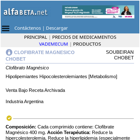
Contáctenos
|
Descargar
PRINCIPAL
|
PRECIOS DE MEDICAMENTOS
VADEMECUM
|
PRODUCTOS
SOUBEIRAN
CLOFIBRATE MAGNESICO
CHOBET
CHOBET
Clofibrato Magnésico
Hipolipemiantes Hipocolesterolemiantes [Metabolismo]
Venta Bajo Receta Archivada
Industria Argentina
Composición:
Cada comprimido contiene: Clofibrate
Magnésico 400 mg.
Acción Terapéutica:
Reduce la
hipercolesterolemia. Reduce la hiperlipidemia (especialmente