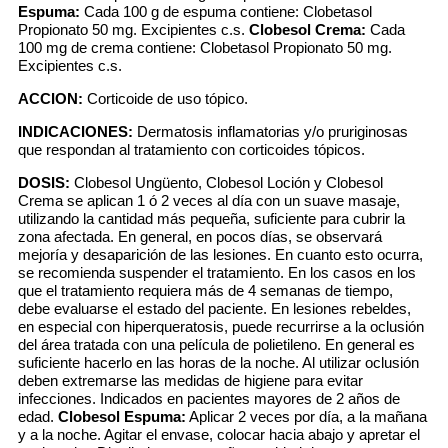
Espuma:
Cada 100 g de espuma contiene: Clobetasol
Propionato 50 mg. Excipientes c.s.
Clobesol Crema:
Cada
100 mg de crema contiene: Clobetasol Propionato 50 mg.
Excipientes c.s.
ACCION:
Corticoide de uso tópico.
INDICACIONES:
Dermatosis inflamatorias y/o pruriginosas
que respondan al tratamiento con corticoides tópicos.
DOSIS:
Clobesol Ungüento, Clobesol Loción y Clobesol
Crema se aplican 1 ó 2 veces al día con un suave masaje,
utilizando la cantidad más pequeña, suficiente para cubrir la
zona afectada. En general, en pocos días, se observará
mejoría y desaparición de las lesiones. En cuanto esto ocurra,
se recomienda suspender el tratamiento. En los casos en los
que el tratamiento requiera más de 4 semanas de tiempo,
debe evaluarse el estado del paciente. En lesiones rebeldes,
en especial con hiperqueratosis, puede recurrirse a la oclusión
del área tratada con una película de polietileno. En general es
suficiente hacerlo en las horas de la noche. Al utilizar oclusión
deben extremarse las medidas de higiene para evitar
infecciones. Indicados en pacientes mayores de 2 años de
edad.
Clobesol Espuma:
Aplicar 2 veces por día, a la mañana
y a la noche. Agitar el envase, colocar hacia abajo y apretar el