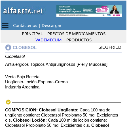
Contáctenos
|
Descargar
PRINCIPAL
|
PRECIOS DE MEDICAMENTOS
VADEMECUM
|
PRODUCTOS
SIEGFRIED
CLOBESOL
Clobetasol
Antialérgicos Tópicos Antipruriginosos [Piel y Mucosas]
Venta Bajo Receta
Ungüento-Loción-Espuma-Crema
Industria Argentina
COMPOSICION:
Clobesol Ungüento:
Cada 100 mg de
ungüento contiene: Clobetasol Propionato 50 mg. Excipientes
c.s.
Clobesol Loción:
Cada 100 ml de loción contiene:
Clobetasol Propionato 50 mg. Excipientes c.s.
Clobesol